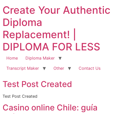
Skip
Create Your Authentic
to
content
Diploma
Replacement! |
DIPLOMA FOR LESS
Home
Diploma Maker
Transcript Maker
Other
Contact Us
Test Post Created
Test Post Created
Casino online Chile: guía