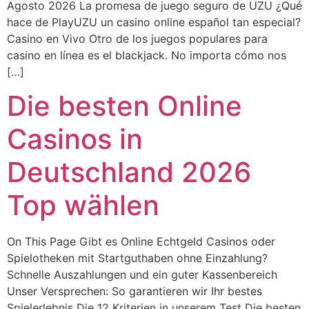
Agosto 2026 La promesa de juego seguro de UZU ¿Qué
hace de PlayUZU un casino online español tan especial?
Casino en Vivo Otro de los juegos populares para
casino en línea es el blackjack. No importa cómo nos
[…]
Die besten Online
Casinos in
Deutschland 2026
Top wählen
On This Page Gibt es Online Echtgeld Casinos oder
Spielotheken mit Startguthaben ohne Einzahlung?
Schnelle Auszahlungen und ein guter Kassenbereich
Unser Versprechen: So garantieren wir Ihr bestes
Spielerlebnis Die 12 Kriterien in unserem Test Die besten