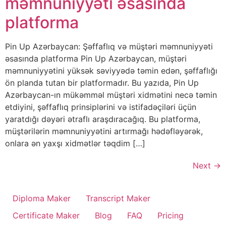
məmnuniyyəti əsasında
platforma
Pin Up Azərbaycan: Şəffaflıq və müştəri məmnuniyyəti
əsasında platforma Pin Up Azərbaycan, müştəri
məmnuniyyətini yüksək səviyyədə təmin edən, şəffaflığı
ön planda tutan bir platformadır. Bu yazıda, Pin Up
Azərbaycan-ın mükəmməl müştəri xidmətini necə təmin
etdiyini, şəffaflıq prinsiplərini və istifadəçiləri üçün
yaratdığı dəyəri ətraflı araşdıracağıq. Bu platforma,
müştərilərin məmnuniyyətini artırmağı hədəfləyərək,
onlara ən yaxşı xidmətlər təqdim […]
Next
→
Diploma Maker
Transcript Maker
Certificate Maker
Blog
FAQ
Pricing