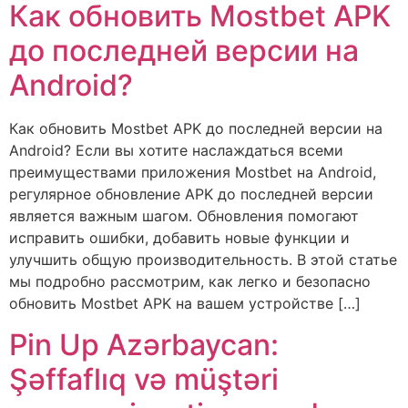
Как обновить Mostbet APK
до последней версии на
Android?
Как обновить Mostbet APK до последней версии на
Android? Если вы хотите наслаждаться всеми
преимуществами приложения Mostbet на Android,
регулярное обновление APK до последней версии
является важным шагом. Обновления помогают
исправить ошибки, добавить новые функции и
улучшить общую производительность. В этой статье
мы подробно рассмотрим, как легко и безопасно
обновить Mostbet APK на вашем устройстве […]
Pin Up Azərbaycan:
Şəffaflıq və müştəri