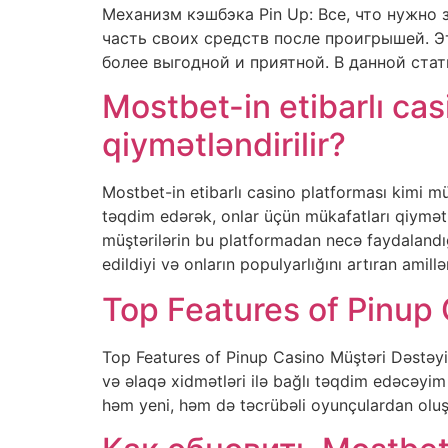
Механизм кэшбэка Pin Up: Все, что нужно 
часть своих средств после проигрышей. Э
более выгодной и приятной. В данной стат
Mostbet-in etibarlı cas
qiymətləndirilir?
Mostbet-in etibarlı casino platforması kimi mük
təqdim edərək, onlar üçün mükafatları qiymət
müştərilərin bu platformadan necə faydalandığ
edildiyi və onların populyarlığını artıran amill
Top Features of Pinup
Top Features of Pinup Casino Müştəri Dəstəy
və əlaqə xidmətləri ilə bağlı təqdim edəcəyi
həm yeni, həm də təcrübəli oyunçulardan oluş