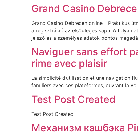
Grand Casino Debrecen
Grand Casino Debrecen online – Praktikus útm
a regisztráció az elsődleges kapu. A folyama
jelszó és a személyes adatok pontos megadás
Naviguer sans effort pa
rime avec plaisir
La simplicité d’utilisation et une navigation 
familiers avec ces plateformes, ouvrant la vo
Test Post Created
Test Post Created
Механизм кэшбэка Pin