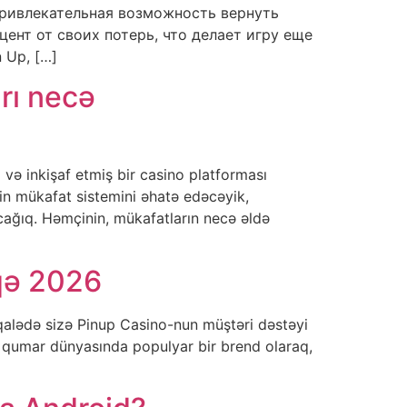
 привлекательная возможность вернуть
ент от своих потерь, что делает игру еще
 Up, […]
arı necə
 və inkişaf etmiş bir casino platforması
in mükafat sistemini əhatə edəcəyik,
cağıq. Həmçinin, mükafatların necə əldə
aqə 2026
alədə sizə Pinup Casino-nun müştəri dəstəyi
n qumar dünyasında populyar bir brend olaraq,