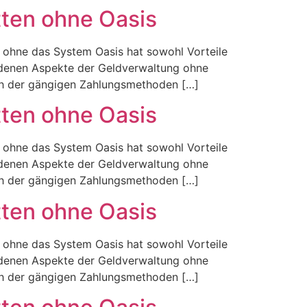
tten ohne Oasis
 ohne das System Oasis hat sowohl Vorteile
hiedenen Aspekte der Geldverwaltung ohne
ich der gängigen Zahlungsmethoden […]
tten ohne Oasis
 ohne das System Oasis hat sowohl Vorteile
hiedenen Aspekte der Geldverwaltung ohne
ich der gängigen Zahlungsmethoden […]
tten ohne Oasis
 ohne das System Oasis hat sowohl Vorteile
hiedenen Aspekte der Geldverwaltung ohne
ich der gängigen Zahlungsmethoden […]