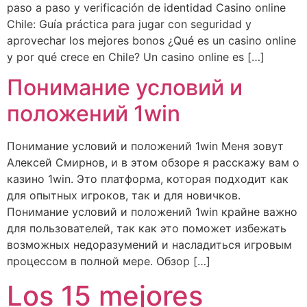
paso a paso y verificación de identidad Casino online
Chile: Guía práctica para jugar con seguridad y
aprovechar los mejores bonos ¿Qué es un casino online
y por qué crece en Chile? Un casino online es […]
Понимание условий и
положений 1win
Понимание условий и положений 1win Меня зовут
Алексей Смирнов, и в этом обзоре я расскажу вам о
казино 1win. Это платформа, которая подходит как
для опытных игроков, так и для новичков.
Понимание условий и положений 1win крайне важно
для пользователей, так как это поможет избежать
возможных недоразумений и насладиться игровым
процессом в полной мере. Обзор […]
Los 15 mejores