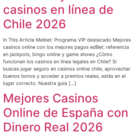
casinos en línea de
Chile 2026
In This Article Melbet: Programa VIP destacado Mejores
casinos online con los mejores pagos edBet: referencia
en jackpots, bingo online y game shows ¿Cómo
funcionan los casinos en línea legales en Chile? Si
buscas jugar seguro en casinos online chile, aprovechar
buenos bonos y acceder a premios reales, estás en el
lugar correcto. Nuestra guía […]
Mejores Casinos
Online de España con
Dinero Real 2026