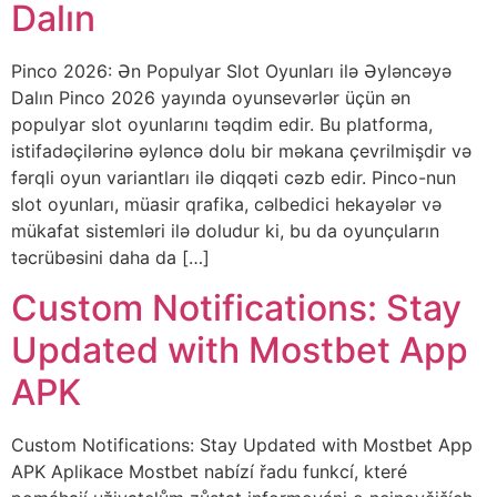
Dalın
Pinco 2026: Ən Populyar Slot Oyunları ilə Əyləncəyə
Dalın Pinco 2026 yayında oyunsevərlər üçün ən
populyar slot oyunlarını təqdim edir. Bu platforma,
istifadəçilərinə əyləncə dolu bir məkana çevrilmişdir və
fərqli oyun variantları ilə diqqəti cəzb edir. Pinco-nun
slot oyunları, müasir qrafika, cəlbedici hekayələr və
mükafat sistemləri ilə doludur ki, bu da oyunçuların
təcrübəsini daha da […]
Custom Notifications: Stay
Updated with Mostbet App
APK
Custom Notifications: Stay Updated with Mostbet App
APK Aplikace Mostbet nabízí řadu funkcí, které