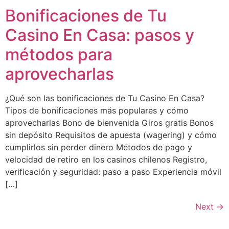
Bonificaciones de Tu
Casino En Casa: pasos y
métodos para
aprovecharlas
¿Qué son las bonificaciones de Tu Casino En Casa?
Tipos de bonificaciones más populares y cómo
aprovecharlas Bono de bienvenida Giros gratis Bonos
sin depósito Requisitos de apuesta (wagering) y cómo
cumplirlos sin perder dinero Métodos de pago y
velocidad de retiro en los casinos chilenos Registro,
verificación y seguridad: paso a paso Experiencia móvil
[…]
Next
→