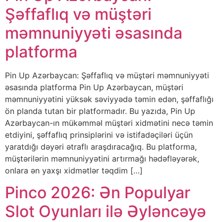
Şəffaflıq və müştəri
məmnuniyyəti əsasında
platforma
Pin Up Azərbaycan: Şəffaflıq və müştəri məmnuniyyəti
əsasında platforma Pin Up Azərbaycan, müştəri
məmnuniyyətini yüksək səviyyədə təmin edən, şəffaflığı
ön planda tutan bir platformadır. Bu yazıda, Pin Up
Azərbaycan-ın mükəmməl müştəri xidmətini necə təmin
etdiyini, şəffaflıq prinsiplərini və istifadəçiləri üçün
yaratdığı dəyəri ətraflı araşdıracağıq. Bu platforma,
müştərilərin məmnuniyyətini artırmağı hədəfləyərək,
onlara ən yaxşı xidmətlər təqdim […]
Pinco 2026: Ən Populyar
Slot Oyunları ilə Əyləncəyə