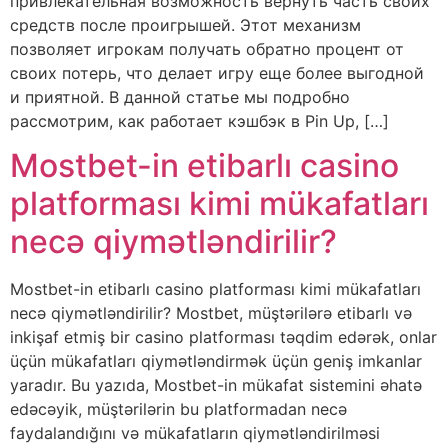
привлекательная возможность вернуть часть своих
средств после проигрышей. Этот механизм
позволяет игрокам получать обратно процент от
своих потерь, что делает игру еще более выгодной
и приятной. В данной статье мы подробно
рассмотрим, как работает кэшбэк в Pin Up, […]
Mostbet-in etibarlı casino
platforması kimi mükafatları
necə qiymətləndirilir?
Mostbet-in etibarlı casino platforması kimi mükafatları
necə qiymətləndirilir? Mostbet, müştərilərə etibarlı və
inkişaf etmiş bir casino platforması təqdim edərək, onlar
üçün mükafatları qiymətləndirmək üçün geniş imkanlar
yaradır. Bu yazıda, Mostbet-in mükafat sistemini əhatə
edəcəyik, müştərilərin bu platformadan necə
faydalandığını və mükafatların qiymətləndirilməsi