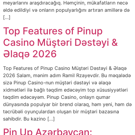
meyarlarını araşdıracağıq. Həmçinin, mükafatların necə
əldə edildiyi və onların populyarlığını artıran amillərə də
[…]
Top Features of Pinup
Casino Müştəri Dəstəyi &
Əlaqə 2026
Top Features of Pinup Casino Müştəri Dəstəyi & Əlaqə
2026 Salam, mənim adım Ramil Rzayevdir. Bu məqalədə
sizə Pinup Casino-nun müştəri dəstəyi və əlaqə
xidmətləri ilə bağlı təqdim edəcəyim top xüsusiyyətləri
təqdim edəcəyəm. Pinup Casino, onlayn qumar
dünyasında populyar bir brend olaraq, həm yeni, həm də
təcrübəli oyunçulardan oluşan bir müştəri bazasına
sahibdir. Bu kazino […]
Pin Up Azərbaycan: