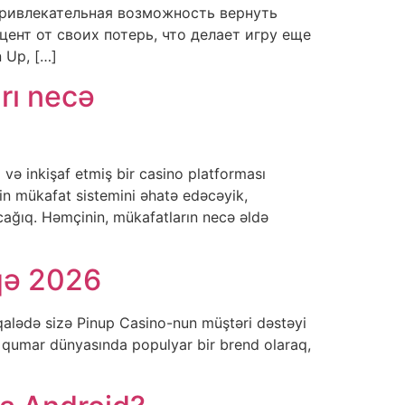
 привлекательная возможность вернуть
ент от своих потерь, что делает игру еще
 Up, […]
arı necə
 və inkişaf etmiş bir casino platforması
in mükafat sistemini əhatə edəcəyik,
cağıq. Həmçinin, mükafatların necə əldə
aqə 2026
alədə sizə Pinup Casino-nun müştəri dəstəyi
n qumar dünyasında populyar bir brend olaraq,