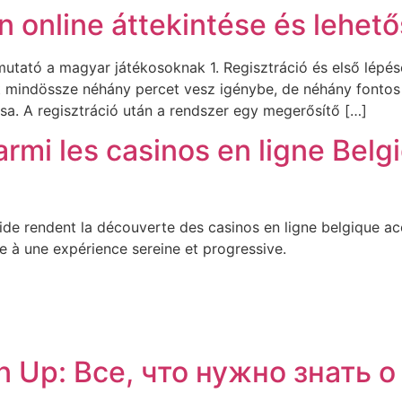
 online áttekintése és lehet
utató a magyar játékosoknak 1. Regisztráció és első lépés
t mindössze néhány percet vesz igénybe, de néhány fontos r
a. A regisztráció után a rendszer egy megerősítő […]
rmi les casinos en ligne Belg
fluide rendent la découverte des casinos en ligne belgique a
ie à une expérience sereine et progressive.
 Up: Все, что нужно знать о