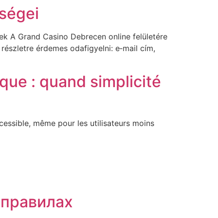
őségei
ek A Grand Casino Debrecen online felületére
észletre érdemes odafigyelni: e‑mail cím,
ique : quand simplicité
ccessible, même pour les utilisateurs moins
 правилах