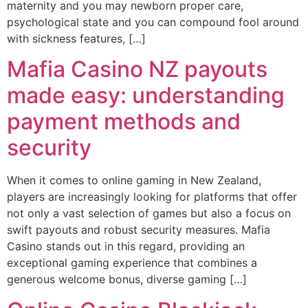
maternity and you may newborn proper care,
psychological state and you can compound fool around
with sickness features, […]
Mafia Casino NZ payouts
made easy: understanding
payment methods and
security
When it comes to online gaming in New Zealand,
players are increasingly looking for platforms that offer
not only a vast selection of games but also a focus on
swift payouts and robust security measures. Mafia
Casino stands out in this regard, providing an
exceptional gaming experience that combines a
generous welcome bonus, diverse gaming […]