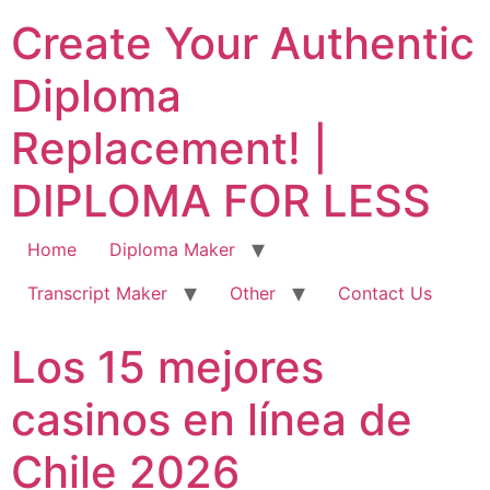
Skip
Create Your Authentic
to
content
Diploma
Replacement! |
DIPLOMA FOR LESS
Home
Diploma Maker
Transcript Maker
Other
Contact Us
Los 15 mejores
casinos en línea de
Chile 2026