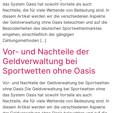
das System Oasis hat sowohl Vorteile als auch
Nachteile, die für viele Wettende von Bedeutung sind. In
diesem Artikel werden wir die verschiedenen Aspekte
der Geldverwaltung ohne Oasis beleuchten und auf die
Besonderheiten des deutschen Sportwettenmarktes
eingehen, einschließlich der gängigen
Zahlungsmethoden […]
Vor- und Nachteile der
Geldverwaltung bei
Sportwetten ohne Oasis
Vor- und Nachteile der Geldverwaltung bei Sportwetten
ohne Oasis Die Geldverwaltung bei Sportwetten ohne
das System Oasis hat sowohl Vorteile als auch
Nachteile, die für viele Wettende von Bedeutung sind. In
diesem Artikel werden wir die verschiedenen Aspekte