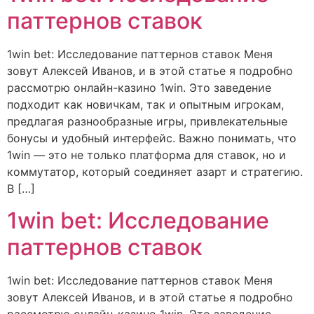
паттернов ставок
1win bet: Исследование паттернов ставок Меня
зовут Алексей Иванов, и в этой статье я подробно
рассмотрю онлайн-казино 1win. Это заведение
подходит как новичкам, так и опытным игрокам,
предлагая разнообразные игры, привлекательные
бонусы и удобный интерфейс. Важно понимать, что
1win — это не только платформа для ставок, но и
коммутатор, который соединяет азарт и стратегию.
В […]
1win bet: Исследование
паттернов ставок
1win bet: Исследование паттернов ставок Меня
зовут Алексей Иванов, и в этой статье я подробно
рассмотрю онлайн-казино 1win. Это заведение