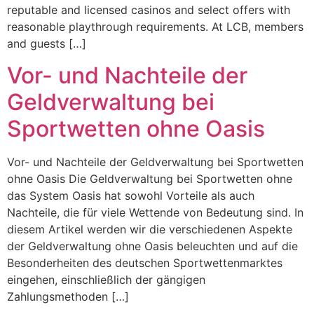
reputable and licensed casinos and select offers with
reasonable playthrough requirements. At LCB, members
and guests […]
Vor- und Nachteile der
Geldverwaltung bei
Sportwetten ohne Oasis
Vor- und Nachteile der Geldverwaltung bei Sportwetten
ohne Oasis Die Geldverwaltung bei Sportwetten ohne
das System Oasis hat sowohl Vorteile als auch
Nachteile, die für viele Wettende von Bedeutung sind. In
diesem Artikel werden wir die verschiedenen Aspekte
der Geldverwaltung ohne Oasis beleuchten und auf die
Besonderheiten des deutschen Sportwettenmarktes
eingehen, einschließlich der gängigen
Zahlungsmethoden […]