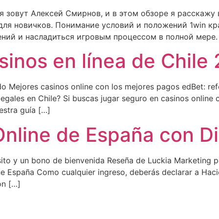
 зовут Алексей Смирнов, и в этом обзоре я расскажу в
для новичков. Понимание условий и положений 1win кра
ий и насладиться игровым процессом в полной мере. 
sinos en línea de Chile
do Mejores casinos online con los mejores pagos edBet: ref
egales en Chile? Si buscas jugar seguro en casinos online
estra guía […]
Online de España con D
ito y un bono de bienvenida Reseña de Luckia Marketing pa
 España Como cualquier ingreso, deberás declarar a Hacien
ón […]