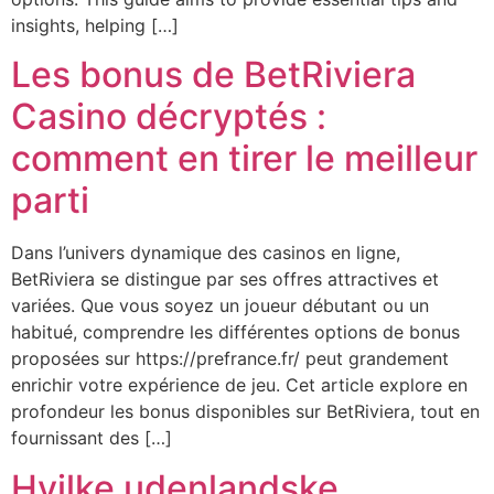
insights, helping […]
Les bonus de BetRiviera
Casino décryptés :
comment en tirer le meilleur
parti
Dans l’univers dynamique des casinos en ligne,
BetRiviera se distingue par ses offres attractives et
variées. Que vous soyez un joueur débutant ou un
habitué, comprendre les différentes options de bonus
proposées sur https://prefrance.fr/ peut grandement
enrichir votre expérience de jeu. Cet article explore en
profondeur les bonus disponibles sur BetRiviera, tout en
fournissant des […]
Hvilke udenlandske