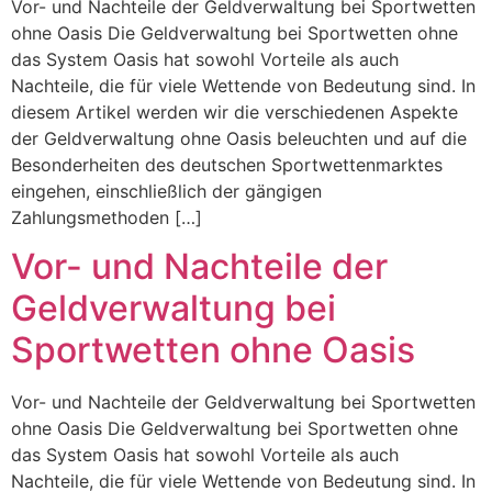
Vor- und Nachteile der Geldverwaltung bei Sportwetten
ohne Oasis Die Geldverwaltung bei Sportwetten ohne
das System Oasis hat sowohl Vorteile als auch
Nachteile, die für viele Wettende von Bedeutung sind. In
diesem Artikel werden wir die verschiedenen Aspekte
der Geldverwaltung ohne Oasis beleuchten und auf die
Besonderheiten des deutschen Sportwettenmarktes
eingehen, einschließlich der gängigen
Zahlungsmethoden […]
Vor- und Nachteile der
Geldverwaltung bei
Sportwetten ohne Oasis
Vor- und Nachteile der Geldverwaltung bei Sportwetten
ohne Oasis Die Geldverwaltung bei Sportwetten ohne
das System Oasis hat sowohl Vorteile als auch
Nachteile, die für viele Wettende von Bedeutung sind. In