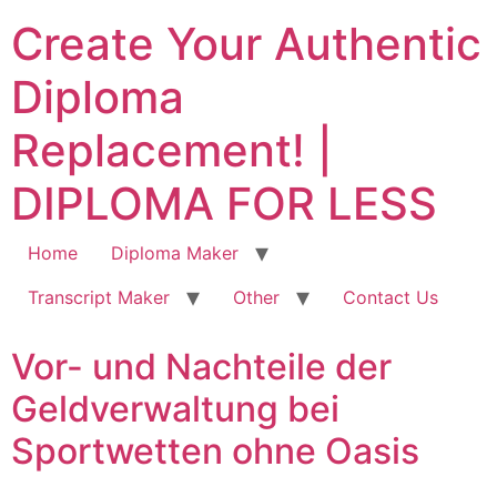
Skip
Create Your Authentic
to
content
Diploma
Replacement! |
DIPLOMA FOR LESS
Home
Diploma Maker
Transcript Maker
Other
Contact Us
Vor- und Nachteile der
Geldverwaltung bei
Sportwetten ohne Oasis