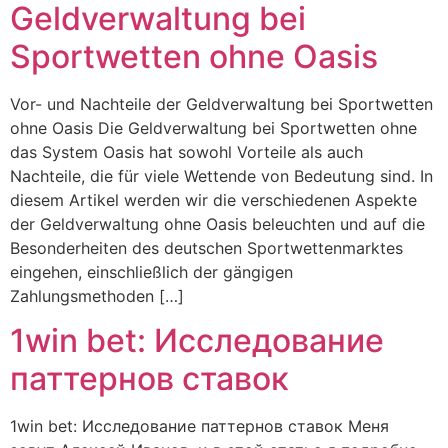
Geldverwaltung bei
Sportwetten ohne Oasis
Vor- und Nachteile der Geldverwaltung bei Sportwetten
ohne Oasis Die Geldverwaltung bei Sportwetten ohne
das System Oasis hat sowohl Vorteile als auch
Nachteile, die für viele Wettende von Bedeutung sind. In
diesem Artikel werden wir die verschiedenen Aspekte
der Geldverwaltung ohne Oasis beleuchten und auf die
Besonderheiten des deutschen Sportwettenmarktes
eingehen, einschließlich der gängigen
Zahlungsmethoden […]
1win bet: Исследование
паттернов ставок
1win bet: Исследование паттернов ставок Меня