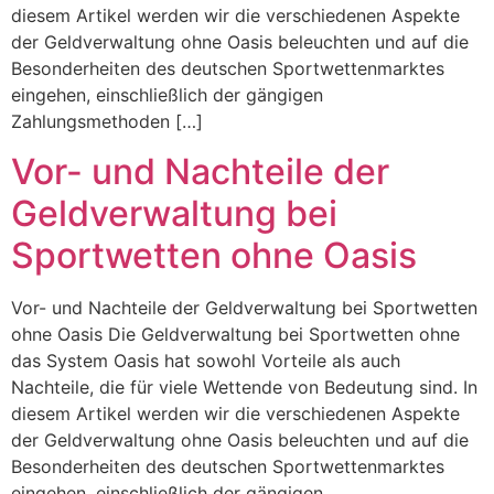
diesem Artikel werden wir die verschiedenen Aspekte
der Geldverwaltung ohne Oasis beleuchten und auf die
Besonderheiten des deutschen Sportwettenmarktes
eingehen, einschließlich der gängigen
Zahlungsmethoden […]
Vor- und Nachteile der
Geldverwaltung bei
Sportwetten ohne Oasis
Vor- und Nachteile der Geldverwaltung bei Sportwetten
ohne Oasis Die Geldverwaltung bei Sportwetten ohne
das System Oasis hat sowohl Vorteile als auch
Nachteile, die für viele Wettende von Bedeutung sind. In
diesem Artikel werden wir die verschiedenen Aspekte
der Geldverwaltung ohne Oasis beleuchten und auf die
Besonderheiten des deutschen Sportwettenmarktes
eingehen, einschließlich der gängigen