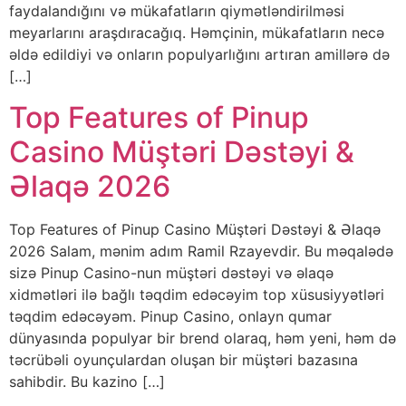
faydalandığını və mükafatların qiymətləndirilməsi
meyarlarını araşdıracağıq. Həmçinin, mükafatların necə
əldə edildiyi və onların populyarlığını artıran amillərə də
[…]
Top Features of Pinup
Casino Müştəri Dəstəyi &
Əlaqə 2026
Top Features of Pinup Casino Müştəri Dəstəyi & Əlaqə
2026 Salam, mənim adım Ramil Rzayevdir. Bu məqalədə
sizə Pinup Casino-nun müştəri dəstəyi və əlaqə
xidmətləri ilə bağlı təqdim edəcəyim top xüsusiyyətləri
təqdim edəcəyəm. Pinup Casino, onlayn qumar
dünyasında populyar bir brend olaraq, həm yeni, həm də
təcrübəli oyunçulardan oluşan bir müştəri bazasına
sahibdir. Bu kazino […]