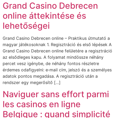
Grand Casino Debrecen
online áttekintése és
lehetőségei
Grand Casino Debrecen online – Praktikus útmutató a
magyar játékosoknak 1. Regisztráció és első lépések A
Grand Casino Debrecen online felületére a regisztráció
az elsődleges kapu. A folyamat mindössze néhány
percet vesz igénybe, de néhány fontos részletre
érdemes odafigyelni: e‑mail cím, jelszó és a személyes
adatok pontos megadása. A regisztráció után a
rendszer egy megerősítő […]
Naviguer sans effort parmi
les casinos en ligne
Belgique : quand simplicité