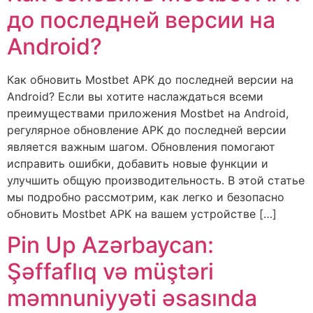
до последней версии на
Android?
Как обновить Mostbet APK до последней версии на
Android? Если вы хотите наслаждаться всеми
преимуществами приложения Mostbet на Android,
регулярное обновление APK до последней версии
является важным шагом. Обновления помогают
исправить ошибки, добавить новые функции и
улучшить общую производительность. В этой статье
мы подробно рассмотрим, как легко и безопасно
обновить Mostbet APK на вашем устройстве […]
Pin Up Azərbaycan:
Şəffaflıq və müştəri
məmnuniyyəti əsasında