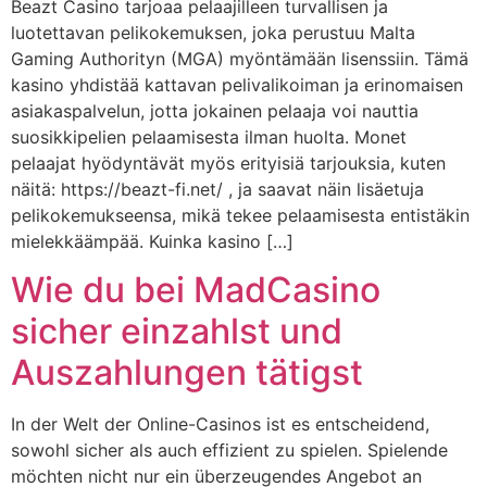
Beazt Casino tarjoaa pelaajilleen turvallisen ja
luotettavan pelikokemuksen, joka perustuu Malta
Gaming Authorityn (MGA) myöntämään lisenssiin. Tämä
kasino yhdistää kattavan pelivalikoiman ja erinomaisen
asiakaspalvelun, jotta jokainen pelaaja voi nauttia
suosikkipelien pelaamisesta ilman huolta. Monet
pelaajat hyödyntävät myös erityisiä tarjouksia, kuten
näitä: https://beazt-fi.net/ , ja saavat näin lisäetuja
pelikokemukseensa, mikä tekee pelaamisesta entistäkin
mielekkäämpää. Kuinka kasino […]
Wie du bei MadCasino
sicher einzahlst und
Auszahlungen tätigst
In der Welt der Online-Casinos ist es entscheidend,
sowohl sicher als auch effizient zu spielen. Spielende
möchten nicht nur ein überzeugendes Angebot an