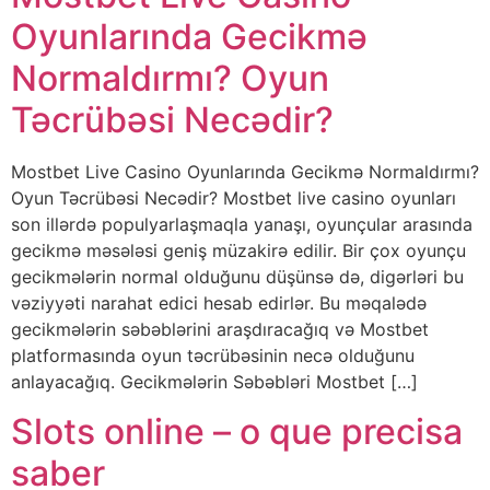
Oyunlarında Gecikmə
Normaldırmı? Oyun
Təcrübəsi Necədir?
Mostbet Live Casino Oyunlarında Gecikmə Normaldırmı?
Oyun Təcrübəsi Necədir? Mostbet live casino oyunları
son illərdə populyarlaşmaqla yanaşı, oyunçular arasında
gecikmə məsələsi geniş müzakirə edilir. Bir çox oyunçu
gecikmələrin normal olduğunu düşünsə də, digərləri bu
vəziyyəti narahat edici hesab edirlər. Bu məqalədə
gecikmələrin səbəblərini araşdıracağıq və Mostbet
platformasında oyun təcrübəsinin necə olduğunu
anlayacağıq. Gecikmələrin Səbəbləri Mostbet […]
Slots online – o que precisa
saber