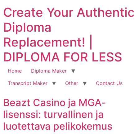
Skip
Create Your Authentic
to
content
Diploma
Replacement! |
DIPLOMA FOR LESS
Home
Diploma Maker
Transcript Maker
Other
Contact Us
Beazt Casino ja MGA-
lisenssi: turvallinen ja
luotettava pelikokemus