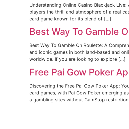
Understanding Online Casino Blackjack Live: A
players the thrill and atmosphere of a real c
card game known for its blend of […]
Best Way To Gamble O
Best Way To Gamble On Roulette: A Comprehens
and iconic games in both land-based and onlin
worldwide. If you are looking to explore […]
Free Pai Gow Poker A
Discovering the Free Pai Gow Poker App: Your
card games, with Pai Gow Poker emerging as a
a gambling sites without GamStop restriction