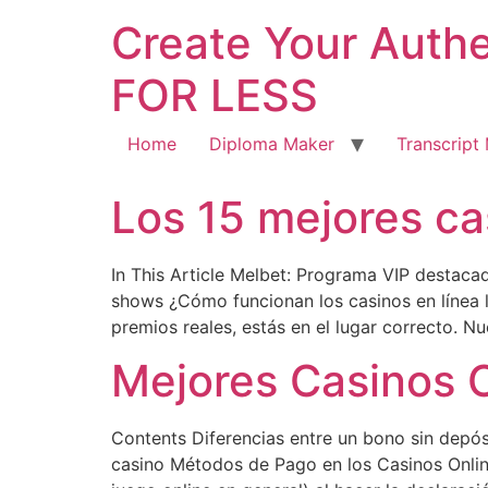
Skip
Create Your Auth
to
content
FOR LESS
Home
Diploma Maker
Transcript
Los 15 mejores ca
In This Article Melbet: Programa VIP destaca
shows ¿Cómo funcionan los casinos en línea l
premios reales, estás en el lugar correcto. Nu
Mejores Casinos 
Contents Diferencias entre un bono sin depós
casino Métodos de Pago en los Casinos Online