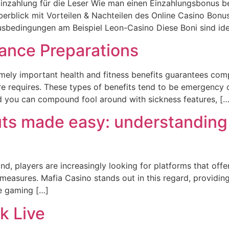
inzahlung für die Leser Wie man einen Einzahlungsbonus 
berblick mit Vorteilen & Nachteilen des Online Casino Bonu
bedingungen am Beispiel Leon-Casino Diese Boni sind idea
rance Preparations
mely important health and fitness benefits guarantees co
re requires. These types of benefits tend to be emergency 
d you can compound fool around with sickness features, […
uts made easy: understandin
, players are increasingly looking for platforms that offe
 measures. Mafia Casino stands out in this regard, providi
e gaming […]
k Live