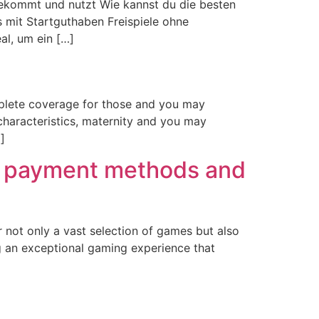
bekommt und nutzt Wie kannst du die besten
s mit Startguthaben Freispiele ohne
l, um ein […]
mplete coverage for those and you may
characteristics, maternity and you may
]
g payment methods and
r not only a vast selection of games but also
ng an exceptional gaming experience that