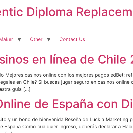
entic Diploma Replacem
 Maker
Other
Contact Us
sinos en línea de Chile
do Mejores casinos online con los mejores pagos edBet: ref
egales en Chile? Si buscas jugar seguro en casinos online
estra guía […]
Online de España con D
ito y un bono de bienvenida Reseña de Luckia Marketing pa
 España Como cualquier ingreso, deberás declarar a Hacien