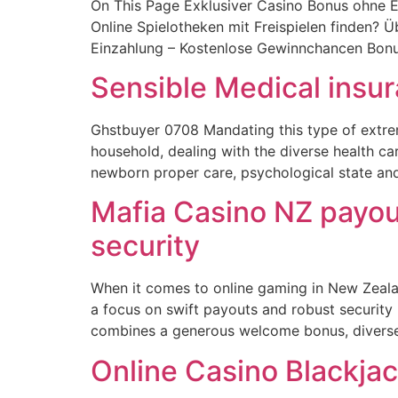
On This Page Exklusiver Casino Bonus ohne E
Online Spielotheken mit Freispielen finden? Ü
Einzahlung – Kostenlose Gewinnchancen Bonus
Sensible Medical insu
Ghstbuyer 0708 Mandating this type of extre
household, dealing with the diverse health ca
newborn proper care, psychological state an
Mafia Casino NZ payo
security
When it comes to online gaming in New Zealand
a focus on swift payouts and robust security
combines a generous welcome bonus, divers
Online Casino Blackjac