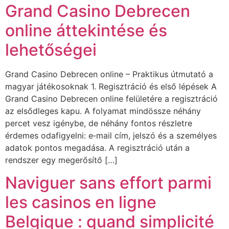
Grand Casino Debrecen
online áttekintése és
lehetőségei
Grand Casino Debrecen online – Praktikus útmutató a
magyar játékosoknak 1. Regisztráció és első lépések A
Grand Casino Debrecen online felületére a regisztráció
az elsődleges kapu. A folyamat mindössze néhány
percet vesz igénybe, de néhány fontos részletre
érdemes odafigyelni: e‑mail cím, jelszó és a személyes
adatok pontos megadása. A regisztráció után a
rendszer egy megerősítő […]
Naviguer sans effort parmi
les casinos en ligne
Belgique : quand simplicité