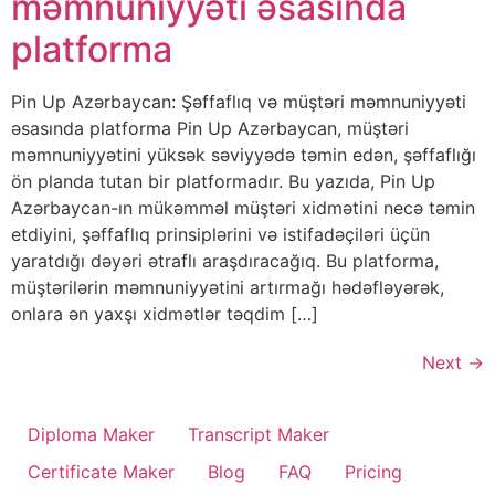
məmnuniyyəti əsasında
platforma
Pin Up Azərbaycan: Şəffaflıq və müştəri məmnuniyyəti
əsasında platforma Pin Up Azərbaycan, müştəri
məmnuniyyətini yüksək səviyyədə təmin edən, şəffaflığı
ön planda tutan bir platformadır. Bu yazıda, Pin Up
Azərbaycan-ın mükəmməl müştəri xidmətini necə təmin
etdiyini, şəffaflıq prinsiplərini və istifadəçiləri üçün
yaratdığı dəyəri ətraflı araşdıracağıq. Bu platforma,
müştərilərin məmnuniyyətini artırmağı hədəfləyərək,
onlara ən yaxşı xidmətlər təqdim […]
Next
→
Diploma Maker
Transcript Maker
Certificate Maker
Blog
FAQ
Pricing