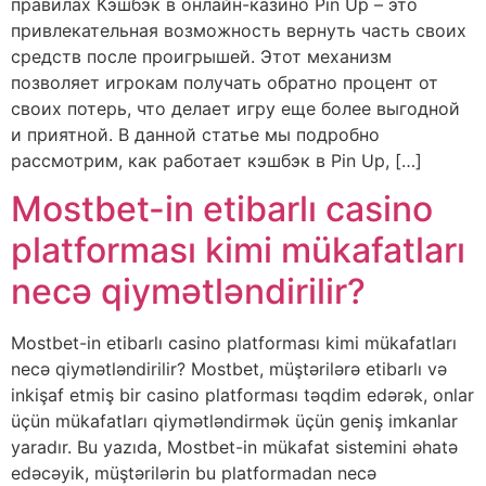
правилах Кэшбэк в онлайн-казино Pin Up – это
привлекательная возможность вернуть часть своих
средств после проигрышей. Этот механизм
позволяет игрокам получать обратно процент от
своих потерь, что делает игру еще более выгодной
и приятной. В данной статье мы подробно
рассмотрим, как работает кэшбэк в Pin Up, […]
Mostbet-in etibarlı casino
platforması kimi mükafatları
necə qiymətləndirilir?
Mostbet-in etibarlı casino platforması kimi mükafatları
necə qiymətləndirilir? Mostbet, müştərilərə etibarlı və
inkişaf etmiş bir casino platforması təqdim edərək, onlar
üçün mükafatları qiymətləndirmək üçün geniş imkanlar
yaradır. Bu yazıda, Mostbet-in mükafat sistemini əhatə
edəcəyik, müştərilərin bu platformadan necə