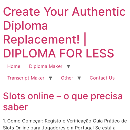
Skip
Create Your Authentic
to
content
Diploma
Replacement! |
DIPLOMA FOR LESS
Home
Diploma Maker
Transcript Maker
Other
Contact Us
Slots online – o que precisa
saber
1. Como Começar: Registo e Verificação Guia Prático de
Slots Online para Jogadores em Portugal Se está a