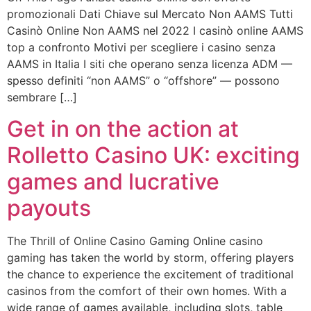
promozionali Dati Chiave sul Mercato Non AAMS Tutti
Casinò Online Non AAMS nel 2022 I casinò online AAMS
top a confronto Motivi per scegliere i casino senza
AAMS in Italia I siti che operano senza licenza ADM —
spesso definiti “non AAMS” o “offshore” — possono
sembrare […]
Get in on the action at
Rolletto Casino UK: exciting
games and lucrative
payouts
The Thrill of Online Casino Gaming Online casino
gaming has taken the world by storm, offering players
the chance to experience the excitement of traditional
casinos from the comfort of their own homes. With a
wide range of games available, including slots, table