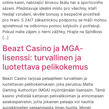
online kasin, nabízející širokou škálu her a sportovního
sázení. Představuje ideální místo pro všechny, kteří
hledají vzrušení, skvělé bonusy a bezpečné prostředí
pro hraní. S 24/7 zákaznickou podporou se hráči mohou
spolehnout na odbornou pomoc kdykoliv ji potřebují.
Pokud máte zájem o herní zážitky, Hrajte na SpinBoss
[…]
Beazt Casino ja MGA-
lisenssi: turvallinen ja
luotettava pelikokemus
Beazt Casino tarjoaa pelaajilleen turvallisen ja
luotettavan pelikokemuksen, joka perustuu Malta
Gaming Authorityn (MGA) myöntämään lisenssiin. Tämä
kasino yhdistää kattavan pelivalikoiman ja erinomaisen
asiakaspalvelun, jotta jokainen pelaaja voi nauttia
suosikkipelien pelaamisesta ilman huolta. Monet