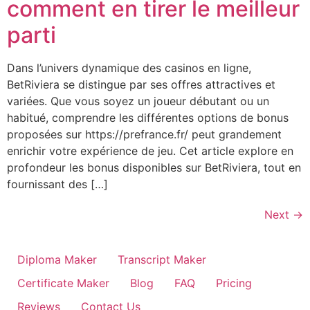
comment en tirer le meilleur
parti
Dans l’univers dynamique des casinos en ligne,
BetRiviera se distingue par ses offres attractives et
variées. Que vous soyez un joueur débutant ou un
habitué, comprendre les différentes options de bonus
proposées sur https://prefrance.fr/ peut grandement
enrichir votre expérience de jeu. Cet article explore en
profondeur les bonus disponibles sur BetRiviera, tout en
fournissant des […]
Next
→
Diploma Maker
Transcript Maker
Certificate Maker
Blog
FAQ
Pricing
Reviews
Contact Us