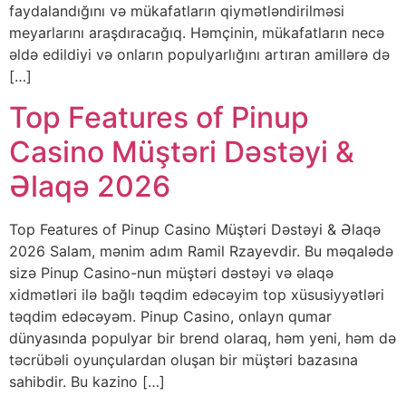
faydalandığını və mükafatların qiymətləndirilməsi
meyarlarını araşdıracağıq. Həmçinin, mükafatların necə
əldə edildiyi və onların populyarlığını artıran amillərə də
[…]
Top Features of Pinup
Casino Müştəri Dəstəyi &
Əlaqə 2026
Top Features of Pinup Casino Müştəri Dəstəyi & Əlaqə
2026 Salam, mənim adım Ramil Rzayevdir. Bu məqalədə
sizə Pinup Casino-nun müştəri dəstəyi və əlaqə
xidmətləri ilə bağlı təqdim edəcəyim top xüsusiyyətləri
təqdim edəcəyəm. Pinup Casino, onlayn qumar
dünyasında populyar bir brend olaraq, həm yeni, həm də
təcrübəli oyunçulardan oluşan bir müştəri bazasına
sahibdir. Bu kazino […]