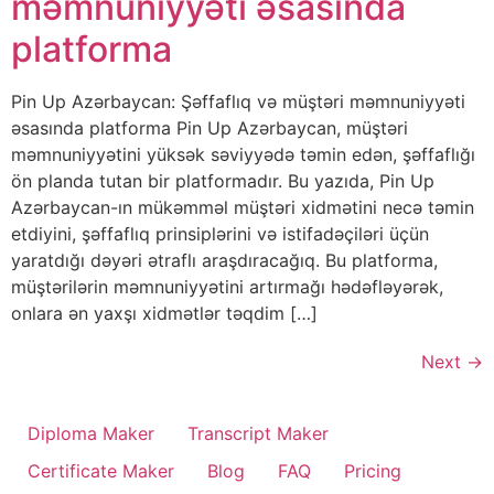
məmnuniyyəti əsasında
platforma
Pin Up Azərbaycan: Şəffaflıq və müştəri məmnuniyyəti
əsasında platforma Pin Up Azərbaycan, müştəri
məmnuniyyətini yüksək səviyyədə təmin edən, şəffaflığı
ön planda tutan bir platformadır. Bu yazıda, Pin Up
Azərbaycan-ın mükəmməl müştəri xidmətini necə təmin
etdiyini, şəffaflıq prinsiplərini və istifadəçiləri üçün
yaratdığı dəyəri ətraflı araşdıracağıq. Bu platforma,
müştərilərin məmnuniyyətini artırmağı hədəfləyərək,
onlara ən yaxşı xidmətlər təqdim […]
Next
→
Diploma Maker
Transcript Maker
Certificate Maker
Blog
FAQ
Pricing