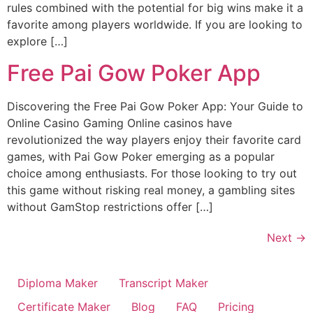
rules combined with the potential for big wins make it a
favorite among players worldwide. If you are looking to
explore […]
Free Pai Gow Poker App
Discovering the Free Pai Gow Poker App: Your Guide to
Online Casino Gaming Online casinos have
revolutionized the way players enjoy their favorite card
games, with Pai Gow Poker emerging as a popular
choice among enthusiasts. For those looking to try out
this game without risking real money, a gambling sites
without GamStop restrictions offer […]
Next
→
Diploma Maker
Transcript Maker
Certificate Maker
Blog
FAQ
Pricing