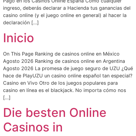
Pago en los Casinos Online España Como cualquier
ingreso, deberás declarar a Hacienda tus ganancias del
casino online (y el juego online en general) al hacer la
declaración […]
Inicio
On This Page Ranking de casinos online en México
Agosto 2026 Ranking de casinos online en Argentina
Agosto 2026 La promesa de juego seguro de UZU ¿Qué
hace de PlayUZU un casino online español tan especial?
Casino en Vivo Otro de los juegos populares para
casino en línea es el blackjack. No importa cómo nos
[…]
Die besten Online
Casinos in