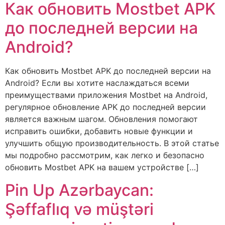
Как обновить Mostbet APK
до последней версии на
Android?
Как обновить Mostbet APK до последней версии на
Android? Если вы хотите наслаждаться всеми
преимуществами приложения Mostbet на Android,
регулярное обновление APK до последней версии
является важным шагом. Обновления помогают
исправить ошибки, добавить новые функции и
улучшить общую производительность. В этой статье
мы подробно рассмотрим, как легко и безопасно
обновить Mostbet APK на вашем устройстве […]
Pin Up Azərbaycan:
Şəffaflıq və müştəri