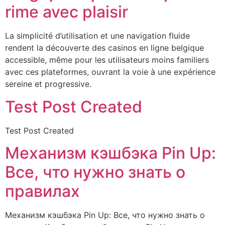
rime avec plaisir
La simplicité d’utilisation et une navigation fluide
rendent la découverte des casinos en ligne belgique
accessible, même pour les utilisateurs moins familiers
avec ces plateformes, ouvrant la voie à une expérience
sereine et progressive.
Test Post Created
Test Post Created
Механизм кэшбэка Pin Up:
Все, что нужно знать о
правилах
Механизм кэшбэка Pin Up: Все, что нужно знать о