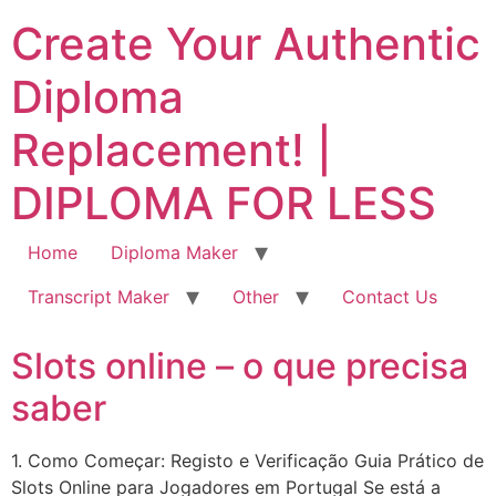
Skip
Create Your Authentic
to
content
Diploma
Replacement! |
DIPLOMA FOR LESS
Home
Diploma Maker
Transcript Maker
Other
Contact Us
Slots online – o que precisa
saber
1. Como Começar: Registo e Verificação Guia Prático de
Slots Online para Jogadores em Portugal Se está a