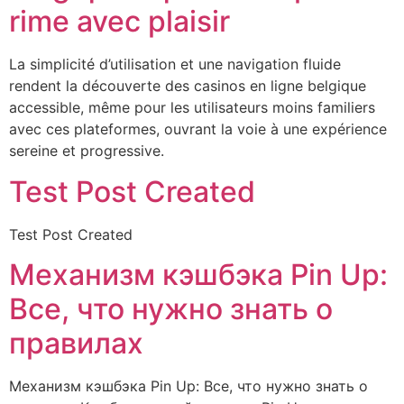
rime avec plaisir
La simplicité d’utilisation et une navigation fluide
rendent la découverte des casinos en ligne belgique
accessible, même pour les utilisateurs moins familiers
avec ces plateformes, ouvrant la voie à une expérience
sereine et progressive.
Test Post Created
Test Post Created
Механизм кэшбэка Pin Up:
Все, что нужно знать о
правилах
Механизм кэшбэка Pin Up: Все, что нужно знать о