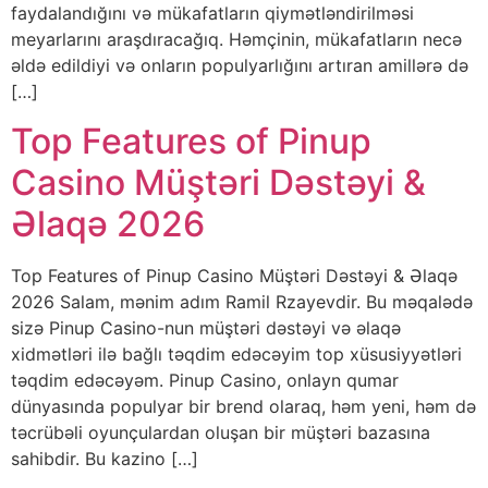
faydalandığını və mükafatların qiymətləndirilməsi
meyarlarını araşdıracağıq. Həmçinin, mükafatların necə
əldə edildiyi və onların populyarlığını artıran amillərə də
[…]
Top Features of Pinup
Casino Müştəri Dəstəyi &
Əlaqə 2026
Top Features of Pinup Casino Müştəri Dəstəyi & Əlaqə
2026 Salam, mənim adım Ramil Rzayevdir. Bu məqalədə
sizə Pinup Casino-nun müştəri dəstəyi və əlaqə
xidmətləri ilə bağlı təqdim edəcəyim top xüsusiyyətləri
təqdim edəcəyəm. Pinup Casino, onlayn qumar
dünyasında populyar bir brend olaraq, həm yeni, həm də
təcrübəli oyunçulardan oluşan bir müştəri bazasına
sahibdir. Bu kazino […]