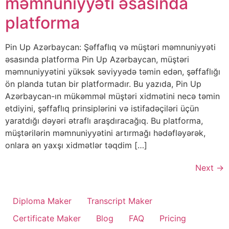
məmnuniyyəti əsasında
platforma
Pin Up Azərbaycan: Şəffaflıq və müştəri məmnuniyyəti
əsasında platforma Pin Up Azərbaycan, müştəri
məmnuniyyətini yüksək səviyyədə təmin edən, şəffaflığı
ön planda tutan bir platformadır. Bu yazıda, Pin Up
Azərbaycan-ın mükəmməl müştəri xidmətini necə təmin
etdiyini, şəffaflıq prinsiplərini və istifadəçiləri üçün
yaratdığı dəyəri ətraflı araşdıracağıq. Bu platforma,
müştərilərin məmnuniyyətini artırmağı hədəfləyərək,
onlara ən yaxşı xidmətlər təqdim […]
Next
→
Diploma Maker
Transcript Maker
Certificate Maker
Blog
FAQ
Pricing