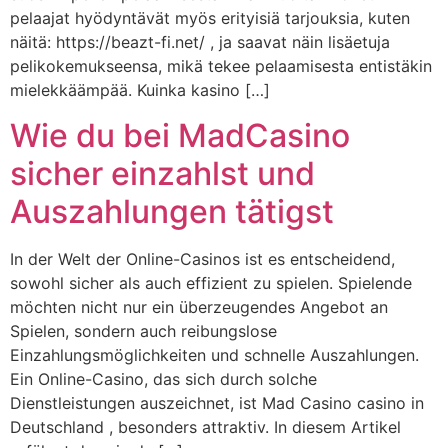
pelaajat hyödyntävät myös erityisiä tarjouksia, kuten
näitä: https://beazt-fi.net/ , ja saavat näin lisäetuja
pelikokemukseensa, mikä tekee pelaamisesta entistäkin
mielekkäämpää. Kuinka kasino […]
Wie du bei MadCasino
sicher einzahlst und
Auszahlungen tätigst
In der Welt der Online-Casinos ist es entscheidend,
sowohl sicher als auch effizient zu spielen. Spielende
möchten nicht nur ein überzeugendes Angebot an
Spielen, sondern auch reibungslose
Einzahlungsmöglichkeiten und schnelle Auszahlungen.
Ein Online-Casino, das sich durch solche
Dienstleistungen auszeichnet, ist Mad Casino casino in
Deutschland , besonders attraktiv. In diesem Artikel