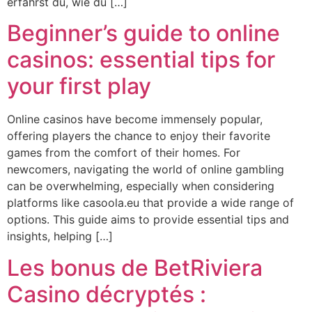
erfährst du, wie du […]
Beginner’s guide to online
casinos: essential tips for
your first play
Online casinos have become immensely popular,
offering players the chance to enjoy their favorite
games from the comfort of their homes. For
newcomers, navigating the world of online gambling
can be overwhelming, especially when considering
platforms like casoola.eu that provide a wide range of
options. This guide aims to provide essential tips and
insights, helping […]
Les bonus de BetRiviera
Casino décryptés :