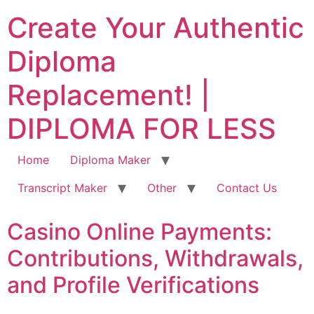
Skip
Create Your Authentic
to
content
Diploma
Replacement! |
DIPLOMA FOR LESS
Home
Diploma Maker
Transcript Maker
Other
Contact Us
Casino Online Payments:
Contributions, Withdrawals,
and Profile Verifications