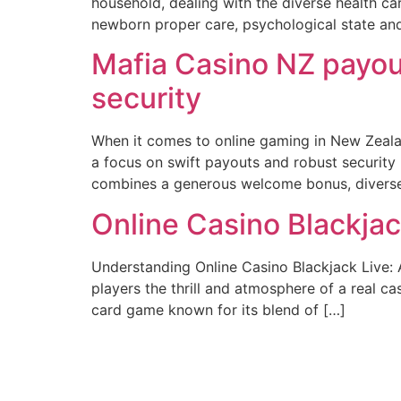
household, dealing with the diverse health ca
newborn proper care, psychological state an
Mafia Casino NZ payo
security
When it comes to online gaming in New Zealand
a focus on swift payouts and robust security
combines a generous welcome bonus, divers
Online Casino Blackjac
Understanding Online Casino Blackjack Live: A
players the thrill and atmosphere of a real c
card game known for its blend of […]