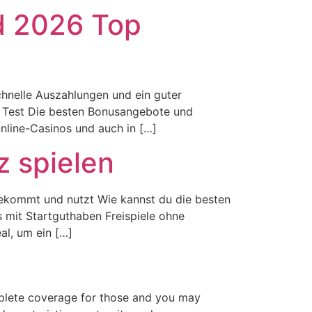
d 2026 Top
hnelle Auszahlungen und ein guter
em Test Die besten Bonusangebote und
Online-Casinos und auch in […]
z spielen
bekommt und nutzt Wie kannst du die besten
s mit Startguthaben Freispiele ohne
l, um ein […]
mplete coverage for those and you may