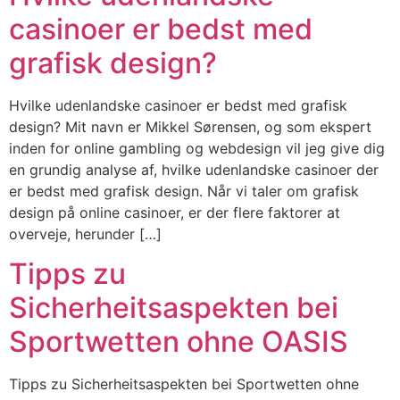
casinoer er bedst med
grafisk design?
Hvilke udenlandske casinoer er bedst med grafisk
design? Mit navn er Mikkel Sørensen, og som ekspert
inden for online gambling og webdesign vil jeg give dig
en grundig analyse af, hvilke udenlandske casinoer der
er bedst med grafisk design. Når vi taler om grafisk
design på online casinoer, er der flere faktorer at
overveje, herunder […]
Tipps zu
Sicherheitsaspekten bei
Sportwetten ohne OASIS
Tipps zu Sicherheitsaspekten bei Sportwetten ohne