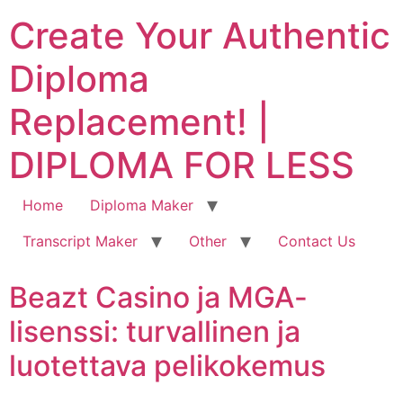
Skip
Create Your Authentic
to
content
Diploma
Replacement! |
DIPLOMA FOR LESS
Home
Diploma Maker
Transcript Maker
Other
Contact Us
Beazt Casino ja MGA-
lisenssi: turvallinen ja
luotettava pelikokemus