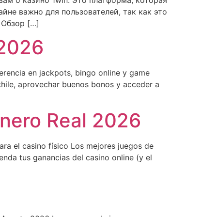
йне важно для пользователей, так как это
Обзор […]
 2026
erencia en jackpots, bingo online y game
 chile, aprovechar buenos bonos y acceder a
inero Real 2026
ra el casino físico Los mejores juegos de
da tus ganancias del casino online (y el