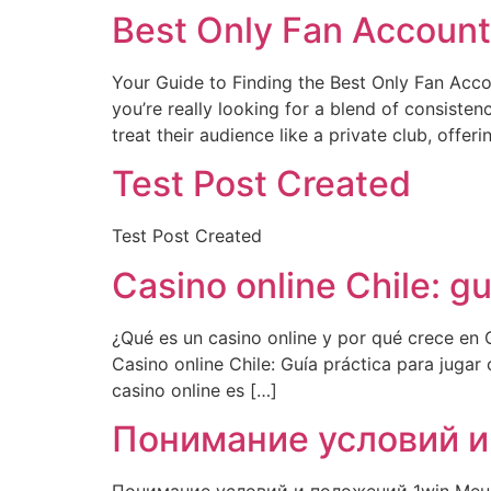
Best Only Fan Account 
Your Guide to Finding the Best Only Fan Acc
you’re really looking for a blend of consisten
treat their audience like a private club, offer
Test Post Created
Test Post Created
Casino online Chile: g
¿Qué es un casino online y por qué crece en Ch
Casino online Chile: Guía práctica para juga
casino online es […]
Понимание условий и
Понимание условий и положений 1win Меня