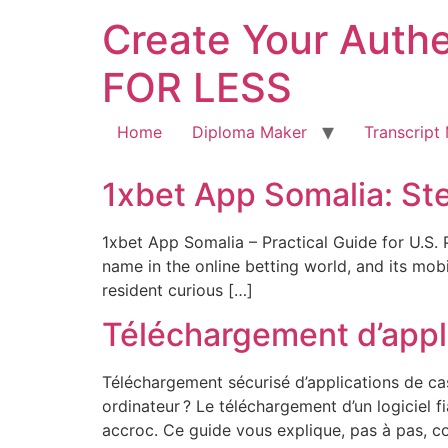
Skip
Create Your Auth
to
content
FOR LESS
Home
Diploma Maker
Transcript
1xbet App Somalia: Ste
1xbet App Somalia – Practical Guide for U.S
name in the online betting world, and its mobi
resident curious […]
Téléchargement d’appli
Téléchargement sécurisé d’applications de ca
ordinateur ? Le téléchargement d’un logiciel f
accroc. Ce guide vous explique, pas à pas, c