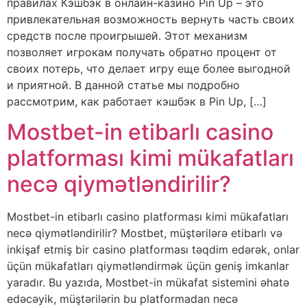
правилах Кэшбэк в онлайн-казино Pin Up – это
привлекательная возможность вернуть часть своих
средств после проигрышей. Этот механизм
позволяет игрокам получать обратно процент от
своих потерь, что делает игру еще более выгодной
и приятной. В данной статье мы подробно
рассмотрим, как работает кэшбэк в Pin Up, […]
Mostbet-in etibarlı casino
platforması kimi mükafatları
necə qiymətləndirilir?
Mostbet-in etibarlı casino platforması kimi mükafatları
necə qiymətləndirilir? Mostbet, müştərilərə etibarlı və
inkişaf etmiş bir casino platforması təqdim edərək, onlar
üçün mükafatları qiymətləndirmək üçün geniş imkanlar
yaradır. Bu yazıda, Mostbet-in mükafat sistemini əhatə
edəcəyik, müştərilərin bu platformadan necə