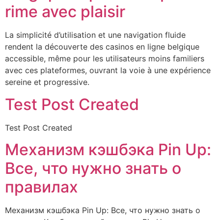
rime avec plaisir
La simplicité d’utilisation et une navigation fluide
rendent la découverte des casinos en ligne belgique
accessible, même pour les utilisateurs moins familiers
avec ces plateformes, ouvrant la voie à une expérience
sereine et progressive.
Test Post Created
Test Post Created
Механизм кэшбэка Pin Up:
Все, что нужно знать о
правилах
Механизм кэшбэка Pin Up: Все, что нужно знать о