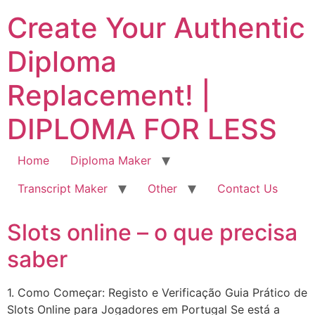
Skip
Create Your Authentic
to
content
Diploma
Replacement! |
DIPLOMA FOR LESS
Home
Diploma Maker
Transcript Maker
Other
Contact Us
Slots online – o que precisa
saber
1. Como Começar: Registo e Verificação Guia Prático de
Slots Online para Jogadores em Portugal Se está a