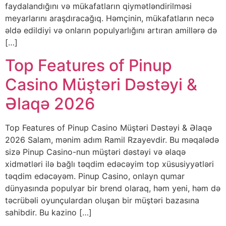
faydalandığını və mükafatların qiymətləndirilməsi
meyarlarını araşdıracağıq. Həmçinin, mükafatların necə
əldə edildiyi və onların populyarlığını artıran amillərə də
[…]
Top Features of Pinup
Casino Müştəri Dəstəyi &
Əlaqə 2026
Top Features of Pinup Casino Müştəri Dəstəyi & Əlaqə
2026 Salam, mənim adım Ramil Rzayevdir. Bu məqalədə
sizə Pinup Casino-nun müştəri dəstəyi və əlaqə
xidmətləri ilə bağlı təqdim edəcəyim top xüsusiyyətləri
təqdim edəcəyəm. Pinup Casino, onlayn qumar
dünyasında populyar bir brend olaraq, həm yeni, həm də
təcrübəli oyunçulardan oluşan bir müştəri bazasına
sahibdir. Bu kazino […]