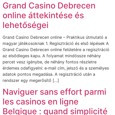
Grand Casino Debrecen
online áttekintése és
lehetőségei
Grand Casino Debrecen online – Praktikus útmutató a
magyar játékosoknak 1. Regisztráció és első lépések A
Grand Casino Debrecen online felületére a regisztráció
az elsődleges kapu. A folyamat mindössze néhány
percet vesz igénybe, de néhány fontos részletre
érdemes odafigyelni: e‑mail cím, jelszó és a személyes
adatok pontos megadása. A regisztráció után a
rendszer egy megerősítő […]
Naviguer sans effort parmi
les casinos en ligne
Belgique : quand simplicité