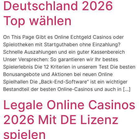
Deutschland 2026
Top wählen
On This Page Gibt es Online Echtgeld Casinos oder
Spielotheken mit Startguthaben ohne Einzahlung?
Schnelle Auszahlungen und ein guter Kassenbereich
Unser Versprechen: So garantieren wir Ihr bestes
Spielerlebnis Die 12 Kriterien in unserem Test Die besten
Bonusangebote und Aktionen bei neuen Online
Spielhallen Die „Back-End-Software“ ist ein wichtiger
Bestandteil der besten Online-Casinos und auch in […]
Legale Online Casinos
2026 Mit DE Lizenz
spielen