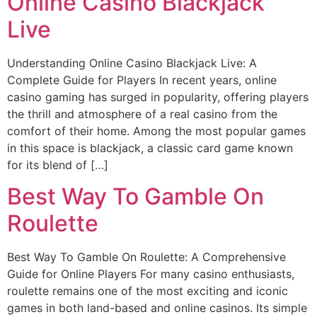
Online Casino Blackjack
Live
Understanding Online Casino Blackjack Live: A
Complete Guide for Players In recent years, online
casino gaming has surged in popularity, offering players
the thrill and atmosphere of a real casino from the
comfort of their home. Among the most popular games
in this space is blackjack, a classic card game known
for its blend of […]
Best Way To Gamble On
Roulette
Best Way To Gamble On Roulette: A Comprehensive
Guide for Online Players For many casino enthusiasts,
roulette remains one of the most exciting and iconic
games in both land-based and online casinos. Its simple