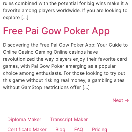
rules combined with the potential for big wins make it a
favorite among players worldwide. If you are looking to
explore […]
Free Pai Gow Poker App
Discovering the Free Pai Gow Poker App: Your Guide to
Online Casino Gaming Online casinos have
revolutionized the way players enjoy their favorite card
games, with Pai Gow Poker emerging as a popular
choice among enthusiasts. For those looking to try out
this game without risking real money, a gambling sites
without GamStop restrictions offer […]
Next
→
Diploma Maker
Transcript Maker
Certificate Maker
Blog
FAQ
Pricing