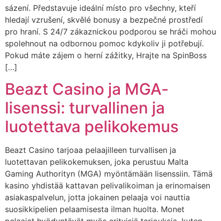
sázení. Představuje ideální místo pro všechny, kteří
hledají vzrušení, skvělé bonusy a bezpečné prostředí
pro hraní. S 24/7 zákaznickou podporou se hráči mohou
spolehnout na odbornou pomoc kdykoliv ji potřebují.
Pokud máte zájem o herní zážitky, Hrajte na SpinBoss
[…]
Beazt Casino ja MGA-
lisenssi: turvallinen ja
luotettava pelikokemus
Beazt Casino tarjoaa pelaajilleen turvallisen ja
luotettavan pelikokemuksen, joka perustuu Malta
Gaming Authorityn (MGA) myöntämään lisenssiin. Tämä
kasino yhdistää kattavan pelivalikoiman ja erinomaisen
asiakaspalvelun, jotta jokainen pelaaja voi nauttia
suosikkipelien pelaamisesta ilman huolta. Monet