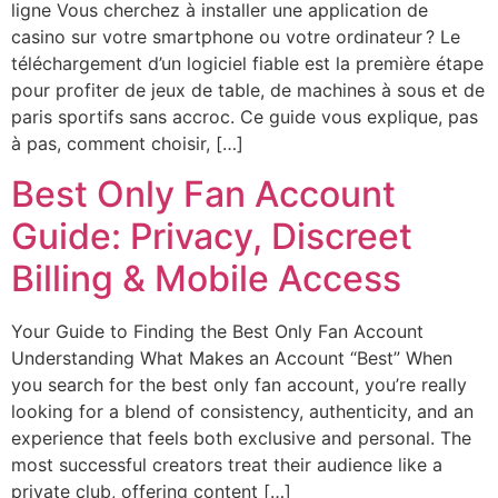
ligne Vous cherchez à installer une application de
casino sur votre smartphone ou votre ordinateur ? Le
téléchargement d’un logiciel fiable est la première étape
pour profiter de jeux de table, de machines à sous et de
paris sportifs sans accroc. Ce guide vous explique, pas
à pas, comment choisir, […]
Best Only Fan Account
Guide: Privacy, Discreet
Billing & Mobile Access
Your Guide to Finding the Best Only Fan Account
Understanding What Makes an Account “Best” When
you search for the best only fan account, you’re really
looking for a blend of consistency, authenticity, and an
experience that feels both exclusive and personal. The
most successful creators treat their audience like a
private club, offering content […]