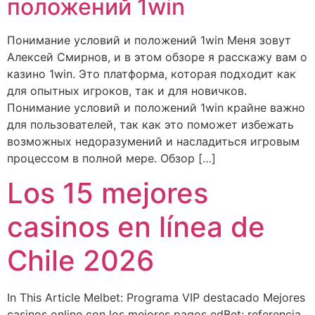
положений 1win
Понимание условий и положений 1win Меня зовут
Алексей Смирнов, и в этом обзоре я расскажу вам о
казино 1win. Это платформа, которая подходит как
для опытных игроков, так и для новичков.
Понимание условий и положений 1win крайне важно
для пользователей, так как это поможет избежать
возможных недоразумений и насладиться игровым
процессом в полной мере. Обзор […]
Los 15 mejores
casinos en línea de
Chile 2026
In This Article Melbet: Programa VIP destacado Mejores
casinos online con los mejores pagos edBet: referencia