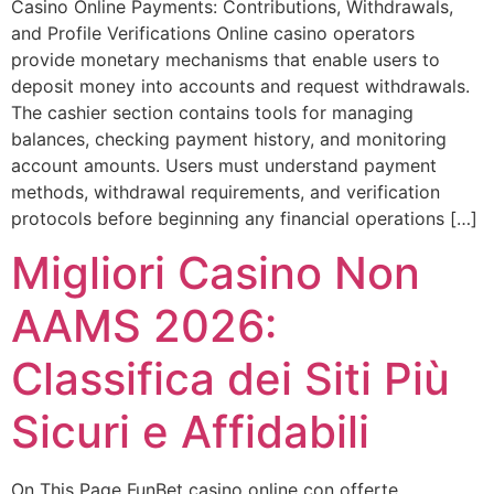
Casino Online Payments: Contributions, Withdrawals,
and Profile Verifications Online casino operators
provide monetary mechanisms that enable users to
deposit money into accounts and request withdrawals.
The cashier section contains tools for managing
balances, checking payment history, and monitoring
account amounts. Users must understand payment
methods, withdrawal requirements, and verification
protocols before beginning any financial operations […]
Migliori Casino Non
AAMS 2026:
Classifica dei Siti Più
Sicuri e Affidabili
On This Page FunBet casino online con offerte