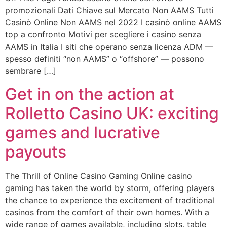
promozionali Dati Chiave sul Mercato Non AAMS Tutti
Casinò Online Non AAMS nel 2022 I casinò online AAMS
top a confronto Motivi per scegliere i casino senza
AAMS in Italia I siti che operano senza licenza ADM —
spesso definiti “non AAMS” o “offshore” — possono
sembrare […]
Get in on the action at
Rolletto Casino UK: exciting
games and lucrative
payouts
The Thrill of Online Casino Gaming Online casino
gaming has taken the world by storm, offering players
the chance to experience the excitement of traditional
casinos from the comfort of their own homes. With a
wide range of games available, including slots, table