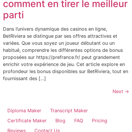
comment en tirer le meilleur
parti
Dans l’univers dynamique des casinos en ligne,
BetRiviera se distingue par ses offres attractives et
variées. Que vous soyez un joueur débutant ou un
habitué, comprendre les différentes options de bonus
proposées sur https://prefrance.fr/ peut grandement
enrichir votre expérience de jeu. Cet article explore en
profondeur les bonus disponibles sur BetRiviera, tout en
fournissant des […]
Next
→
Diploma Maker
Transcript Maker
Certificate Maker
Blog
FAQ
Pricing
Reviews
Contact Us