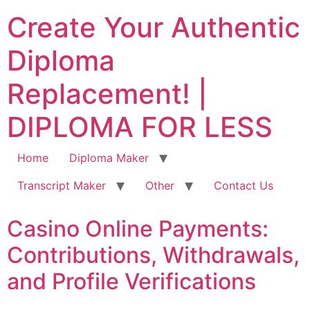
Skip
Create Your Authentic
to
content
Diploma
Replacement! |
DIPLOMA FOR LESS
Home
Diploma Maker
Transcript Maker
Other
Contact Us
Casino Online Payments:
Contributions, Withdrawals,
and Profile Verifications