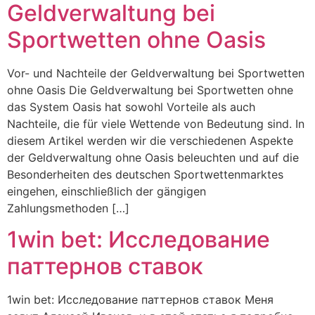
Geldverwaltung bei
Sportwetten ohne Oasis
Vor- und Nachteile der Geldverwaltung bei Sportwetten
ohne Oasis Die Geldverwaltung bei Sportwetten ohne
das System Oasis hat sowohl Vorteile als auch
Nachteile, die für viele Wettende von Bedeutung sind. In
diesem Artikel werden wir die verschiedenen Aspekte
der Geldverwaltung ohne Oasis beleuchten und auf die
Besonderheiten des deutschen Sportwettenmarktes
eingehen, einschließlich der gängigen
Zahlungsmethoden […]
1win bet: Исследование
паттернов ставок
1win bet: Исследование паттернов ставок Меня