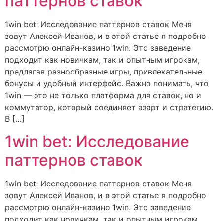
паттернов ставок
1win bet: Исследование паттернов ставок Меня
зовут Алексей Иванов, и в этой статье я подробно
рассмотрю онлайн-казино 1win. Это заведение
подходит как новичкам, так и опытным игрокам,
предлагая разнообразные игры, привлекательные
бонусы и удобный интерфейс. Важно понимать, что
1win — это не только платформа для ставок, но и
коммутатор, который соединяет азарт и стратегию.
В […]
1win bet: Исследование
паттернов ставок
1win bet: Исследование паттернов ставок Меня
зовут Алексей Иванов, и в этой статье я подробно
рассмотрю онлайн-казино 1win. Это заведение
подходит как новичкам, так и опытным игрокам,