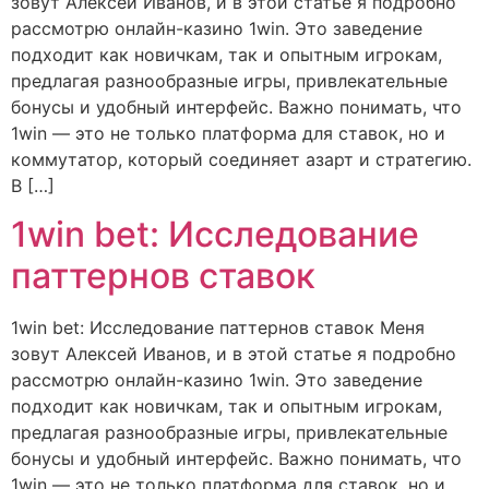
зовут Алексей Иванов, и в этой статье я подробно
рассмотрю онлайн-казино 1win. Это заведение
подходит как новичкам, так и опытным игрокам,
предлагая разнообразные игры, привлекательные
бонусы и удобный интерфейс. Важно понимать, что
1win — это не только платформа для ставок, но и
коммутатор, который соединяет азарт и стратегию.
В […]
1win bet: Исследование
паттернов ставок
1win bet: Исследование паттернов ставок Меня
зовут Алексей Иванов, и в этой статье я подробно
рассмотрю онлайн-казино 1win. Это заведение
подходит как новичкам, так и опытным игрокам,
предлагая разнообразные игры, привлекательные
бонусы и удобный интерфейс. Важно понимать, что
1win — это не только платформа для ставок, но и