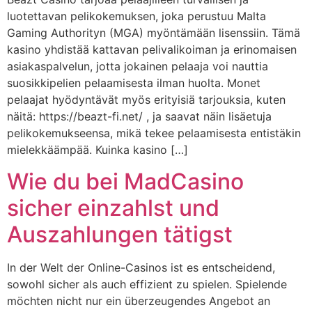
luotettavan pelikokemuksen, joka perustuu Malta
Gaming Authorityn (MGA) myöntämään lisenssiin. Tämä
kasino yhdistää kattavan pelivalikoiman ja erinomaisen
asiakaspalvelun, jotta jokainen pelaaja voi nauttia
suosikkipelien pelaamisesta ilman huolta. Monet
pelaajat hyödyntävät myös erityisiä tarjouksia, kuten
näitä: https://beazt-fi.net/ , ja saavat näin lisäetuja
pelikokemukseensa, mikä tekee pelaamisesta entistäkin
mielekkäämpää. Kuinka kasino […]
Wie du bei MadCasino
sicher einzahlst und
Auszahlungen tätigst
In der Welt der Online-Casinos ist es entscheidend,
sowohl sicher als auch effizient zu spielen. Spielende
möchten nicht nur ein überzeugendes Angebot an