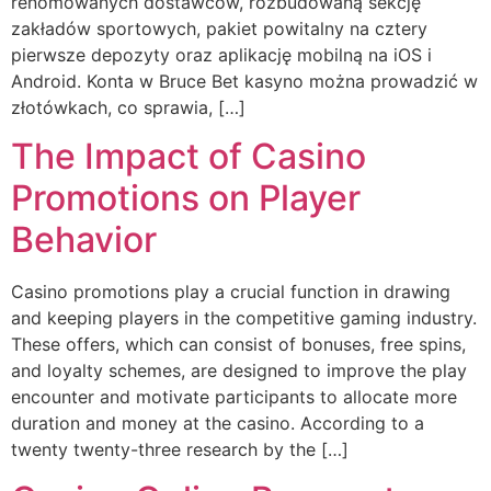
renomowanych dostawców, rozbudowaną sekcję
zakładów sportowych, pakiet powitalny na cztery
pierwsze depozyty oraz aplikację mobilną na iOS i
Android. Konta w Bruce Bet kasyno można prowadzić w
złotówkach, co sprawia, […]
The Impact of Casino
Promotions on Player
Behavior
Casino promotions play a crucial function in drawing
and keeping players in the competitive gaming industry.
These offers, which can consist of bonuses, free spins,
and loyalty schemes, are designed to improve the play
encounter and motivate participants to allocate more
duration and money at the casino. According to a
twenty twenty-three research by the […]