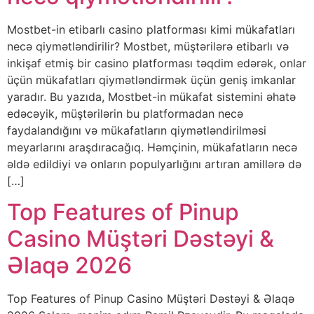
Mostbet-in etibarlı casino platforması kimi mükafatları
necə qiymətləndirilir? Mostbet, müştərilərə etibarlı və
inkişaf etmiş bir casino platforması təqdim edərək, onlar
üçün mükafatları qiymətləndirmək üçün geniş imkanlar
yaradır. Bu yazıda, Mostbet-in mükafat sistemini əhatə
edəcəyik, müştərilərin bu platformadan necə
faydalandığını və mükafatların qiymətləndirilməsi
meyarlarını araşdıracağıq. Həmçinin, mükafatların necə
əldə edildiyi və onların populyarlığını artıran amillərə də
[…]
Top Features of Pinup
Casino Müştəri Dəstəyi &
Əlaqə 2026
Top Features of Pinup Casino Müştəri Dəstəyi & Əlaqə