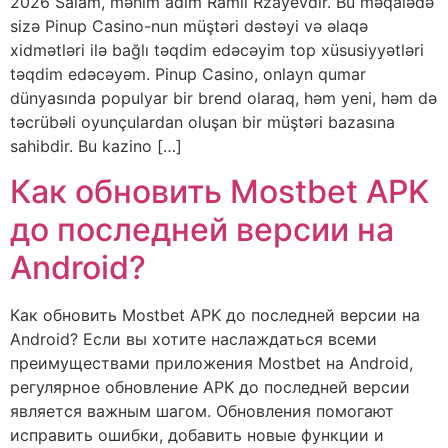
2026 Salam, mənim adım Ramil Rzayevdir. Bu məqalədə
sizə Pinup Casino-nun müştəri dəstəyi və əlaqə
xidmətləri ilə bağlı təqdim edəcəyim top xüsusiyyətləri
təqdim edəcəyəm. Pinup Casino, onlayn qumar
dünyasında populyar bir brend olaraq, həm yeni, həm də
təcrübəli oyunçulardan oluşan bir müştəri bazasına
sahibdir. Bu kazino […]
Как обновить Mostbet APK
до последней версии на
Android?
Как обновить Mostbet APK до последней версии на
Android? Если вы хотите наслаждаться всеми
преимуществами приложения Mostbet на Android,
регулярное обновление APK до последней версии
является важным шагом. Обновления помогают
исправить ошибки, добавить новые функции и