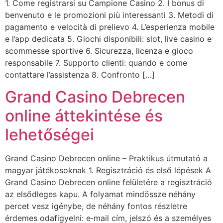
1. Come registrarsi su Campione Casino 2. I bonus di
benvenuto e le promozioni più interessanti 3. Metodi di
pagamento e velocità di prelievo 4. L’esperienza mobile
e l’app dedicata 5. Giochi disponibili: slot, live casino e
scommesse sportive 6. Sicurezza, licenza e gioco
responsabile 7. Supporto clienti: quando e come
contattare l’assistenza 8. Confronto […]
Grand Casino Debrecen
online áttekintése és
lehetőségei
Grand Casino Debrecen online – Praktikus útmutató a
magyar játékosoknak 1. Regisztráció és első lépések A
Grand Casino Debrecen online felületére a regisztráció
az elsődleges kapu. A folyamat mindössze néhány
percet vesz igénybe, de néhány fontos részletre
érdemes odafigyelni: e‑mail cím, jelszó és a személyes