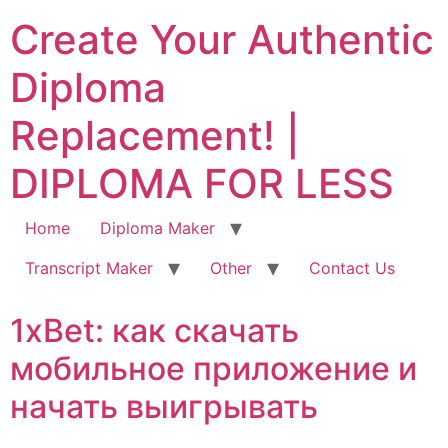
Skip
Create Your Authentic
to
content
Diploma
Replacement! |
DIPLOMA FOR LESS
Home
Diploma Maker
Transcript Maker
Other
Contact Us
1xBet: как скачать
мобильное приложение и
начать выигрывать