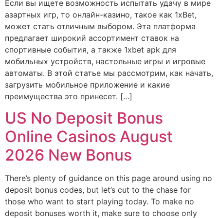
Если вы ищете возможность испытать удачу в мире
азартных игр, то онлайн-казино, такое как 1xBet,
может стать отличным выбором. Эта платформа
предлагает широкий ассортимент ставок на
спортивные события, а также 1xbet apk для
мобильных устройств, настольные игры и игровые
автоматы. В этой статье мы рассмотрим, как начать,
загрузить мобильное приложение и какие
преимущества это принесет. […]
US No Deposit Bonus
Online Casinos August
2026 New Bonus
There’s plenty of guidance on this page around using no
deposit bonus codes, but let’s cut to the chase for
those who want to start playing today. To make no
deposit bonuses worth it, make sure to choose only