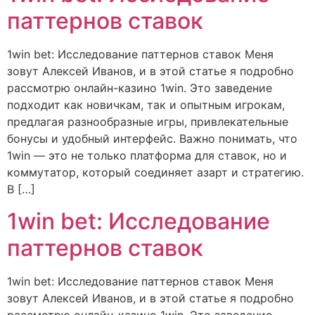
паттернов ставок
1win bet: Исследование паттернов ставок Меня
зовут Алексей Иванов, и в этой статье я подробно
рассмотрю онлайн-казино 1win. Это заведение
подходит как новичкам, так и опытным игрокам,
предлагая разнообразные игры, привлекательные
бонусы и удобный интерфейс. Важно понимать, что
1win — это не только платформа для ставок, но и
коммутатор, который соединяет азарт и стратегию.
В […]
1win bet: Исследование
паттернов ставок
1win bet: Исследование паттернов ставок Меня
зовут Алексей Иванов, и в этой статье я подробно
рассмотрю онлайн-казино 1win. Это заведение