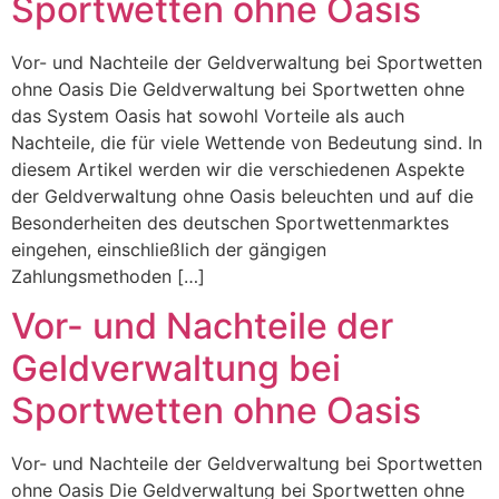
Sportwetten ohne Oasis
Vor- und Nachteile der Geldverwaltung bei Sportwetten
ohne Oasis Die Geldverwaltung bei Sportwetten ohne
das System Oasis hat sowohl Vorteile als auch
Nachteile, die für viele Wettende von Bedeutung sind. In
diesem Artikel werden wir die verschiedenen Aspekte
der Geldverwaltung ohne Oasis beleuchten und auf die
Besonderheiten des deutschen Sportwettenmarktes
eingehen, einschließlich der gängigen
Zahlungsmethoden […]
Vor- und Nachteile der
Geldverwaltung bei
Sportwetten ohne Oasis
Vor- und Nachteile der Geldverwaltung bei Sportwetten
ohne Oasis Die Geldverwaltung bei Sportwetten ohne