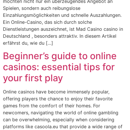
möchten nicht nur ein überzeugendes Angebot an
Spielen, sondern auch reibungslose
Einzahlungsmöglichkeiten und schnelle Auszahlungen.
Ein Online-Casino, das sich durch solche
Dienstleistungen auszeichnet, ist Mad Casino casino in
Deutschland , besonders attraktiv. In diesem Artikel
erfährst du, wie du […]
Beginner’s guide to online
casinos: essential tips for
your first play
Online casinos have become immensely popular,
offering players the chance to enjoy their favorite
games from the comfort of their homes. For
newcomers, navigating the world of online gambling
can be overwhelming, especially when considering
platforms like casoola.eu that provide a wide range of