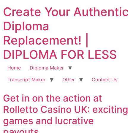
Skip
Create Your Authentic
to
content
Diploma
Replacement! |
DIPLOMA FOR LESS
Home
Diploma Maker
Transcript Maker
Other
Contact Us
Get in on the action at
Rolletto Casino UK: exciting
games and lucrative
payouts