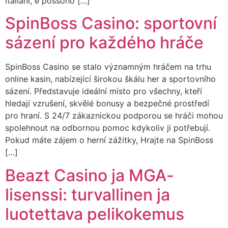
italiani, e possono […]
SpinBoss Casino: sportovní
sázení pro každého hráče
SpinBoss Casino se stalo významným hráčem na trhu
online kasin, nabízející širokou škálu her a sportovního
sázení. Představuje ideální místo pro všechny, kteří
hledají vzrušení, skvělé bonusy a bezpečné prostředí
pro hraní. S 24/7 zákaznickou podporou se hráči mohou
spolehnout na odbornou pomoc kdykoliv ji potřebují.
Pokud máte zájem o herní zážitky, Hrajte na SpinBoss
[…]
Beazt Casino ja MGA-
lisenssi: turvallinen ja
luotettava pelikokemus