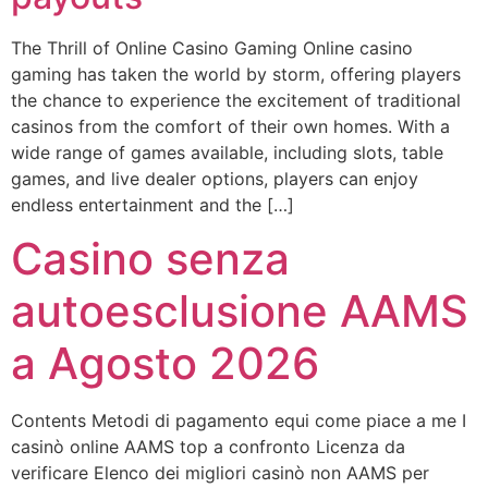
The Thrill of Online Casino Gaming Online casino
gaming has taken the world by storm, offering players
the chance to experience the excitement of traditional
casinos from the comfort of their own homes. With a
wide range of games available, including slots, table
games, and live dealer options, players can enjoy
endless entertainment and the […]
Casino senza
autoesclusione AAMS
a Agosto 2026
Contents Metodi di pagamento equi come piace a me I
casinò online AAMS top a confronto Licenza da
verificare Elenco dei migliori casinò non AAMS per