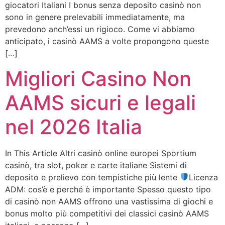
giocatori Italiani I bonus senza deposito casinò non
sono in genere prelevabili immediatamente, ma
prevedono anch’essi un rigioco. Come vi abbiamo
anticipato, i casinò AAMS a volte propongono queste
[…]
Migliori Casino Non
AAMS sicuri e legali
nel 2026 Italia
In This Article Altri casinò online europei Sportium
casinò, tra slot, poker e carte italiane Sistemi di
deposito e prelievo con tempistiche più lente
Licenza
ADM: cos’è e perché è importante Spesso questo tipo
di casinò non AAMS offrono una vastissima di giochi e
bonus molto più competitivi dei classici casinò AAMS