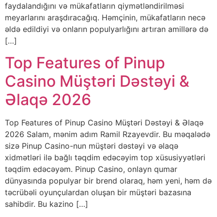
faydalandığını və mükafatların qiymətləndirilməsi
meyarlarını araşdıracağıq. Həmçinin, mükafatların necə
əldə edildiyi və onların populyarlığını artıran amillərə də
[…]
Top Features of Pinup
Casino Müştəri Dəstəyi &
Əlaqə 2026
Top Features of Pinup Casino Müştəri Dəstəyi & Əlaqə
2026 Salam, mənim adım Ramil Rzayevdir. Bu məqalədə
sizə Pinup Casino-nun müştəri dəstəyi və əlaqə
xidmətləri ilə bağlı təqdim edəcəyim top xüsusiyyətləri
təqdim edəcəyəm. Pinup Casino, onlayn qumar
dünyasında populyar bir brend olaraq, həm yeni, həm də
təcrübəli oyunçulardan oluşan bir müştəri bazasına
sahibdir. Bu kazino […]