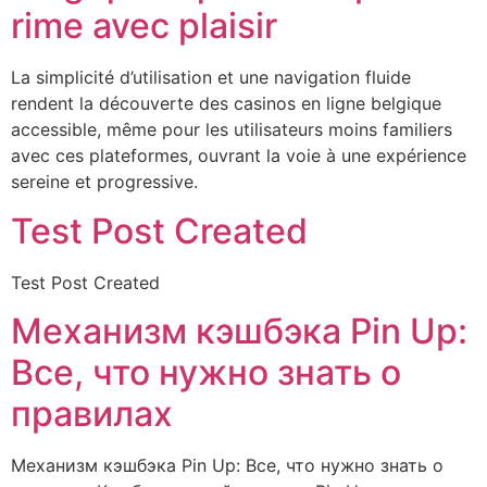
rime avec plaisir
La simplicité d’utilisation et une navigation fluide
rendent la découverte des casinos en ligne belgique
accessible, même pour les utilisateurs moins familiers
avec ces plateformes, ouvrant la voie à une expérience
sereine et progressive.
Test Post Created
Test Post Created
Механизм кэшбэка Pin Up:
Все, что нужно знать о
правилах
Механизм кэшбэка Pin Up: Все, что нужно знать о