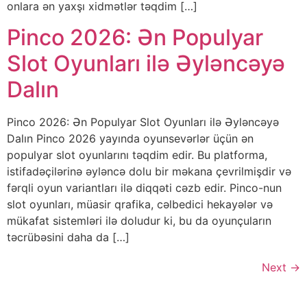
onlara ən yaxşı xidmətlər təqdim […]
Pinco 2026: Ən Populyar
Slot Oyunları ilə Əyləncəyə
Dalın
Pinco 2026: Ən Populyar Slot Oyunları ilə Əyləncəyə
Dalın Pinco 2026 yayında oyunsevərlər üçün ən
populyar slot oyunlarını təqdim edir. Bu platforma,
istifadəçilərinə əyləncə dolu bir məkana çevrilmişdir və
fərqli oyun variantları ilə diqqəti cəzb edir. Pinco-nun
slot oyunları, müasir qrafika, cəlbedici hekayələr və
mükafat sistemləri ilə doludur ki, bu da oyunçuların
təcrübəsini daha da […]
Next
→