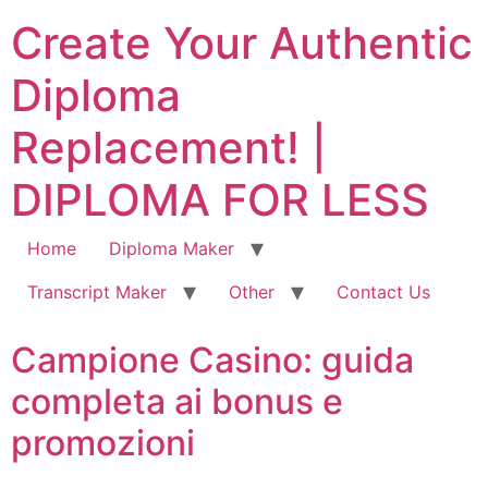
Skip
Create Your Authentic
to
content
Diploma
Replacement! |
DIPLOMA FOR LESS
Home
Diploma Maker
Transcript Maker
Other
Contact Us
Campione Casino: guida
completa ai bonus e
promozioni