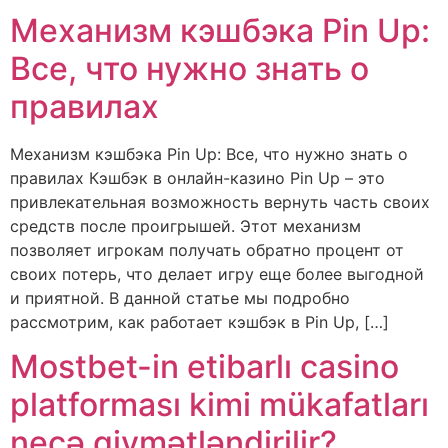
Механизм кэшбэка Pin Up:
Все, что нужно знать о
правилах
Механизм кэшбэка Pin Up: Все, что нужно знать о
правилах Кэшбэк в онлайн-казино Pin Up – это
привлекательная возможность вернуть часть своих
средств после проигрышей. Этот механизм
позволяет игрокам получать обратно процент от
своих потерь, что делает игру еще более выгодной
и приятной. В данной статье мы подробно
рассмотрим, как работает кэшбэк в Pin Up, […]
Mostbet-in etibarlı casino
platforması kimi mükafatları
necə qiymətləndirilir?