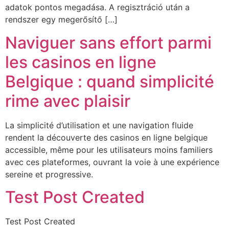
adatok pontos megadása. A regisztráció után a
rendszer egy megerősítő […]
Naviguer sans effort parmi
les casinos en ligne
Belgique : quand simplicité
rime avec plaisir
La simplicité d’utilisation et une navigation fluide
rendent la découverte des casinos en ligne belgique
accessible, même pour les utilisateurs moins familiers
avec ces plateformes, ouvrant la voie à une expérience
sereine et progressive.
Test Post Created
Test Post Created