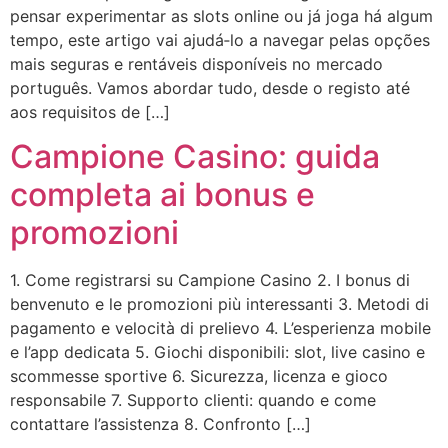
pensar experimentar as slots online ou já joga há algum
tempo, este artigo vai ajudá‑lo a navegar pelas opções
mais seguras e rentáveis disponíveis no mercado
português. Vamos abordar tudo, desde o registo até
aos requisitos de […]
Campione Casino: guida
completa ai bonus e
promozioni
1. Come registrarsi su Campione Casino 2. I bonus di
benvenuto e le promozioni più interessanti 3. Metodi di
pagamento e velocità di prelievo 4. L’esperienza mobile
e l’app dedicata 5. Giochi disponibili: slot, live casino e
scommesse sportive 6. Sicurezza, licenza e gioco
responsabile 7. Supporto clienti: quando e come
contattare l’assistenza 8. Confronto […]