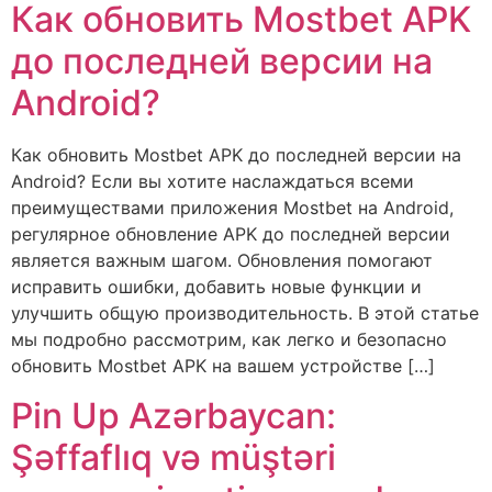
Как обновить Mostbet APK
до последней версии на
Android?
Как обновить Mostbet APK до последней версии на
Android? Если вы хотите наслаждаться всеми
преимуществами приложения Mostbet на Android,
регулярное обновление APK до последней версии
является важным шагом. Обновления помогают
исправить ошибки, добавить новые функции и
улучшить общую производительность. В этой статье
мы подробно рассмотрим, как легко и безопасно
обновить Mostbet APK на вашем устройстве […]
Pin Up Azərbaycan:
Şəffaflıq və müştəri