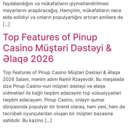
faydalandığını və mükafatların qiymətləndirilməsi
meyarlarını araşdıracağıq. Həmçinin, mükafatların necə
əldə edildiyi və onların populyarlığını artıran amillərə də
[…]
Top Features of Pinup
Casino Müştəri Dəstəyi &
Əlaqə 2026
Top Features of Pinup Casino Müştəri Dəstəyi & Əlaqə
2026 Salam, mənim adım Ramil Rzayevdir. Bu məqalədə
sizə Pinup Casino-nun müştəri dəstəyi və əlaqə
xidmətləri ilə bağlı təqdim edəcəyim top xüsusiyyətləri
təqdim edəcəyəm. Pinup Casino, onlayn qumar
dünyasında populyar bir brend olaraq, həm yeni, həm də
təcrübəli oyunçulardan oluşan bir müştəri bazasına
sahibdir. Bu kazino […]