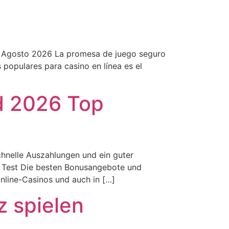
a Agosto 2026 La promesa de juego seguro
populares para casino en línea es el
d 2026 Top
hnelle Auszahlungen und ein guter
em Test Die besten Bonusangebote und
Online-Casinos und auch in […]
z spielen