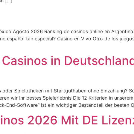
ón […]
México Agosto 2026 Ranking de casinos online en Argentin
 español tan especial? Casino en Vivo Otro de los juegos 
 Casinos in Deutschlan
s oder Spielotheken mit Startguthaben ohne Einzahlung? Sc
ren wir Ihr bestes Spielerlebnis Die 12 Kriterien in unser
ck-End-Software“ ist ein wichtiger Bestandteil der besten 
inos 2026 Mit DE Lizen