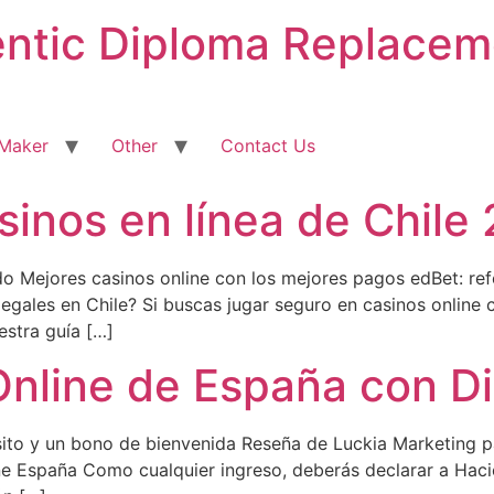
entic Diploma Replacem
 Maker
Other
Contact Us
sinos en línea de Chile
do Mejores casinos online con los mejores pagos edBet: ref
egales en Chile? Si buscas jugar seguro en casinos online
estra guía […]
Online de España con D
ito y un bono de bienvenida Reseña de Luckia Marketing pa
 España Como cualquier ingreso, deberás declarar a Hacien