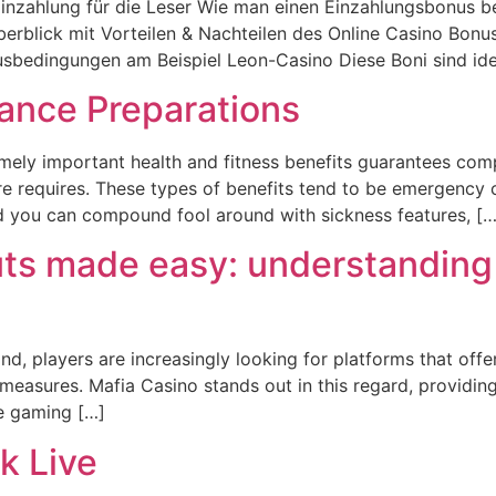
inzahlung für die Leser Wie man einen Einzahlungsbonus 
berblick mit Vorteilen & Nachteilen des Online Casino Bonu
bedingungen am Beispiel Leon-Casino Diese Boni sind idea
rance Preparations
mely important health and fitness benefits guarantees co
re requires. These types of benefits tend to be emergency 
d you can compound fool around with sickness features, […
uts made easy: understandin
, players are increasingly looking for platforms that offe
 measures. Mafia Casino stands out in this regard, providi
e gaming […]
k Live