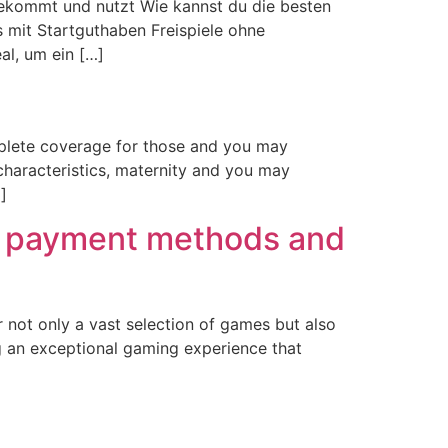
bekommt und nutzt Wie kannst du die besten
s mit Startguthaben Freispiele ohne
l, um ein […]
mplete coverage for those and you may
characteristics, maternity and you may
]
g payment methods and
r not only a vast selection of games but also
ng an exceptional gaming experience that