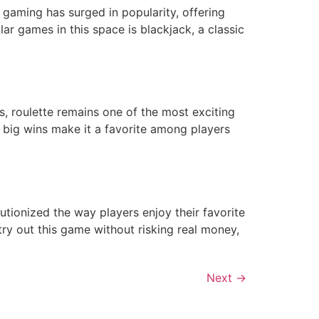
 gaming has surged in popularity, offering
r games in this space is blackjack, a classic
 roulette remains one of the most exciting
r big wins make it a favorite among players
tionized the way players enjoy their favorite
ry out this game without risking real money,
Next
→