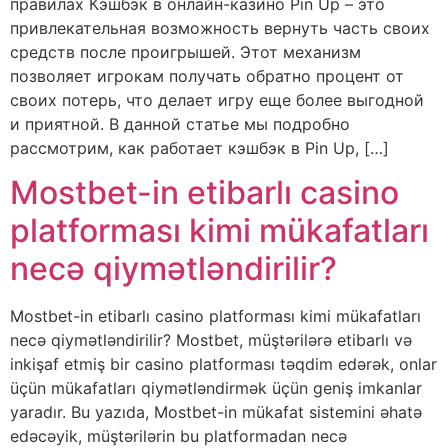
правилах Кэшбэк в онлайн-казино Pin Up – это
привлекательная возможность вернуть часть своих
средств после проигрышей. Этот механизм
позволяет игрокам получать обратно процент от
своих потерь, что делает игру еще более выгодной
и приятной. В данной статье мы подробно
рассмотрим, как работает кэшбэк в Pin Up, […]
Mostbet-in etibarlı casino
platforması kimi mükafatları
necə qiymətləndirilir?
Mostbet-in etibarlı casino platforması kimi mükafatları
necə qiymətləndirilir? Mostbet, müştərilərə etibarlı və
inkişaf etmiş bir casino platforması təqdim edərək, onlar
üçün mükafatları qiymətləndirmək üçün geniş imkanlar
yaradır. Bu yazıda, Mostbet-in mükafat sistemini əhatə
edəcəyik, müştərilərin bu platformadan necə