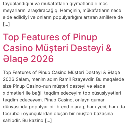
faydalandığını və mükafatların qiymətləndirilməsi
meyarlarını araşdıracağıq. Həmçinin, mükafatların necə
əldə edildiyi və onların populyarlığını artıran amillərə də
[…]
Top Features of Pinup
Casino Müştəri Dəstəyi &
Əlaqə 2026
Top Features of Pinup Casino Müştəri Dəstəyi & Əlaqə
2026 Salam, mənim adım Ramil Rzayevdir. Bu məqalədə
sizə Pinup Casino-nun müştəri dəstəyi və əlaqə
xidmətləri ilə bağlı təqdim edəcəyim top xüsusiyyətləri
təqdim edəcəyəm. Pinup Casino, onlayn qumar
dünyasında populyar bir brend olaraq, həm yeni, həm də
təcrübəli oyunçulardan oluşan bir müştəri bazasına
sahibdir. Bu kazino […]