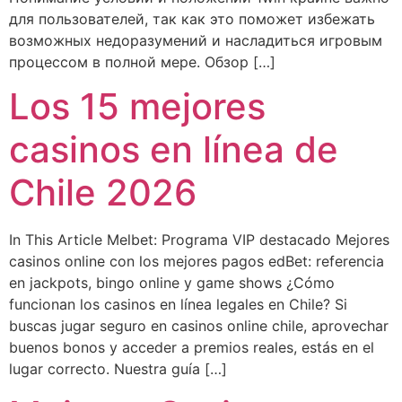
для пользователей, так как это поможет избежать
возможных недоразумений и насладиться игровым
процессом в полной мере. Обзор […]
Los 15 mejores
casinos en línea de
Chile 2026
In This Article Melbet: Programa VIP destacado Mejores
casinos online con los mejores pagos edBet: referencia
en jackpots, bingo online y game shows ¿Cómo
funcionan los casinos en línea legales en Chile? Si
buscas jugar seguro en casinos online chile, aprovechar
buenos bonos y acceder a premios reales, estás en el
lugar correcto. Nuestra guía […]