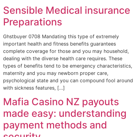
Sensible Medical insurance
Preparations
Ghstbuyer 0708 Mandating this type of extremely
important health and fitness benefits guarantees
complete coverage for those and you may household,
dealing with the diverse health care requires. These
types of benefits tend to be emergency characteristics,
maternity and you may newborn proper care,
psychological state and you can compound fool around
with sickness features, […]
Mafia Casino NZ payouts
made easy: understanding
payment methods and
security