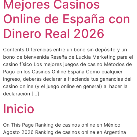
Mejores Casinos
Online de España con
Dinero Real 2026
Contents Diferencias entre un bono sin depósito y un
bono de bienvenida Reseña de Luckia Marketing para el
casino físico Los mejores juegos de casino Métodos de
Pago en los Casinos Online España Como cualquier
ingreso, deberás declarar a Hacienda tus ganancias del
casino online (y el juego online en general) al hacer la
declaración […]
Inicio
On This Page Ranking de casinos online en México
Agosto 2026 Ranking de casinos online en Argentina