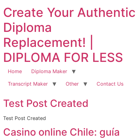
Skip
Create Your Authentic
to
content
Diploma
Replacement! |
DIPLOMA FOR LESS
Home
Diploma Maker
Transcript Maker
Other
Contact Us
Test Post Created
Test Post Created
Casino online Chile: guía