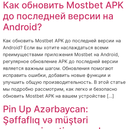
Как обновить Mostbet APK
до последней версии на
Android?
Как обновить Mostbet APK до последней версии на
Android? Если вы хотите наслаждаться всеми
преимуществами приложения Mostbet на Android,
регулярное обновление APK до последней версии
является важным шагом. Обновления помогают
исправить ошибки, добавить новые функции и
улучшить общую производительность. В этой статье
мы подробно рассмотрим, как легко и безопасно
обновить Mostbet APK на вашем устройстве […]
Pin Up Azərbaycan:
Şəffaflıq və müştəri