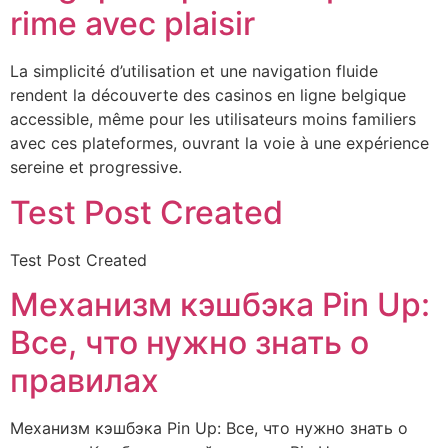
rime avec plaisir
La simplicité d’utilisation et une navigation fluide
rendent la découverte des casinos en ligne belgique
accessible, même pour les utilisateurs moins familiers
avec ces plateformes, ouvrant la voie à une expérience
sereine et progressive.
Test Post Created
Test Post Created
Механизм кэшбэка Pin Up:
Все, что нужно знать о
правилах
Механизм кэшбэка Pin Up: Все, что нужно знать о