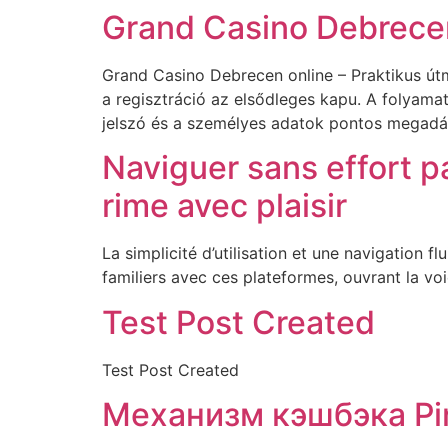
Grand Casino Debrecen
Grand Casino Debrecen online – Praktikus útm
a regisztráció az elsődleges kapu. A folyama
jelszó és a személyes adatok pontos megadás
Naviguer sans effort pa
rime avec plaisir
La simplicité d’utilisation et une navigation 
familiers avec ces plateformes, ouvrant la vo
Test Post Created
Test Post Created
Механизм кэшбэка Pin