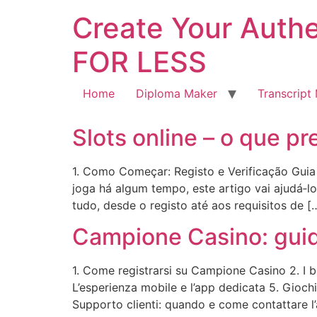
Skip
Create Your Auth
to
content
FOR LESS
Home
Diploma Maker
Transcript
Slots online – o que pr
1. Como Começar: Registo e Verificação Guia 
joga há algum tempo, este artigo vai ajudá‑
tudo, desde o registo até aos requisitos de [
Campione Casino: guid
1. Come registrarsi su Campione Casino 2. I b
L’esperienza mobile e l’app dedicata 5. Giochi
Supporto clienti: quando e come contattare l