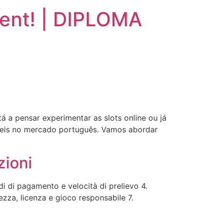
ent! | DIPLOMA
 a pensar experimentar as slots online ou já
íveis no mercado português. Vamos abordar
zioni
i di pagamento e velocità di prelievo 4.
ezza, licenza e gioco responsabile 7.