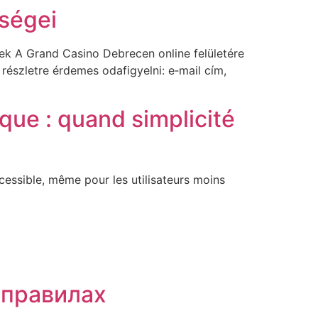
őségei
ek A Grand Casino Debrecen online felületére
észletre érdemes odafigyelni: e‑mail cím,
ique : quand simplicité
ccessible, même pour les utilisateurs moins
 правилах