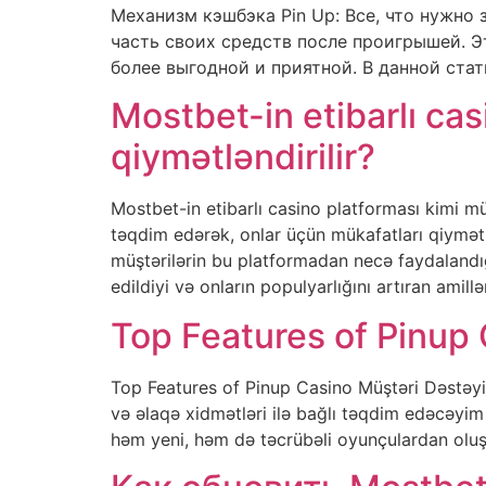
Механизм кэшбэка Pin Up: Все, что нужно 
часть своих средств после проигрышей. Э
более выгодной и приятной. В данной стат
Mostbet-in etibarlı cas
qiymətləndirilir?
Mostbet-in etibarlı casino platforması kimi mük
təqdim edərək, onlar üçün mükafatları qiymət
müştərilərin bu platformadan necə faydalandığ
edildiyi və onların populyarlığını artıran amill
Top Features of Pinup
Top Features of Pinup Casino Müştəri Dəstəy
və əlaqə xidmətləri ilə bağlı təqdim edəcəyi
həm yeni, həm də təcrübəli oyunçulardan oluş