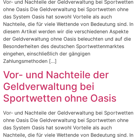
Vor- und Nachteile der Geldverwaltung bei Sportwetten
ohne Oasis Die Geldverwaltung bei Sportwetten ohne
das System Oasis hat sowohl Vorteile als auch
Nachteile, die für viele Wettende von Bedeutung sind. In
diesem Artikel werden wir die verschiedenen Aspekte
der Geldverwaltung ohne Oasis beleuchten und auf die
Besonderheiten des deutschen Sportwettenmarktes
eingehen, einschließlich der gängigen
Zahlungsmethoden […]
Vor- und Nachteile der
Geldverwaltung bei
Sportwetten ohne Oasis
Vor- und Nachteile der Geldverwaltung bei Sportwetten
ohne Oasis Die Geldverwaltung bei Sportwetten ohne
das System Oasis hat sowohl Vorteile als auch
Nachteile, die für viele Wettende von Bedeutung sind. In