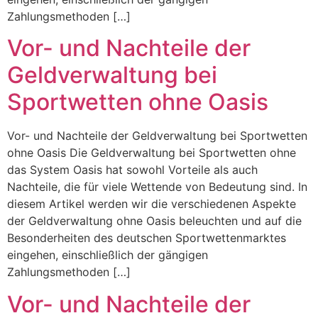
Zahlungsmethoden […]
Vor- und Nachteile der
Geldverwaltung bei
Sportwetten ohne Oasis
Vor- und Nachteile der Geldverwaltung bei Sportwetten
ohne Oasis Die Geldverwaltung bei Sportwetten ohne
das System Oasis hat sowohl Vorteile als auch
Nachteile, die für viele Wettende von Bedeutung sind. In
diesem Artikel werden wir die verschiedenen Aspekte
der Geldverwaltung ohne Oasis beleuchten und auf die
Besonderheiten des deutschen Sportwettenmarktes
eingehen, einschließlich der gängigen
Zahlungsmethoden […]
Vor- und Nachteile der