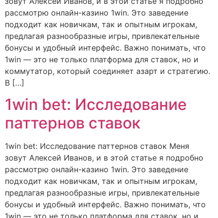
зовут Алексей Иванов, и в этой статье я подробно
рассмотрю онлайн-казино 1win. Это заведение
подходит как новичкам, так и опытным игрокам,
предлагая разнообразные игры, привлекательные
бонусы и удобный интерфейс. Важно понимать, что
1win — это не только платформа для ставок, но и
коммутатор, который соединяет азарт и стратегию.
В […]
1win bet: Исследование
паттернов ставок
1win bet: Исследование паттернов ставок Меня
зовут Алексей Иванов, и в этой статье я подробно
рассмотрю онлайн-казино 1win. Это заведение
подходит как новичкам, так и опытным игрокам,
предлагая разнообразные игры, привлекательные
бонусы и удобный интерфейс. Важно понимать, что
1win — это не только платформа для ставок, но и