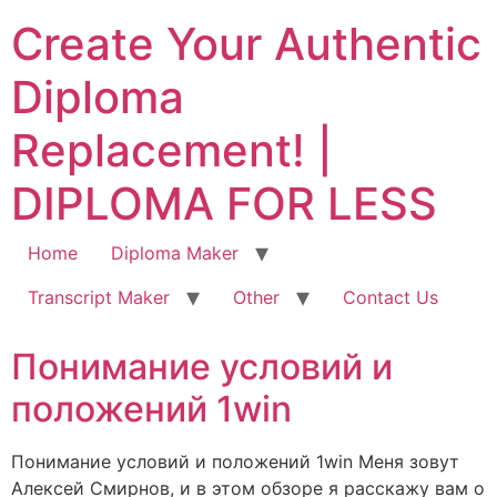
Skip
Create Your Authentic
to
content
Diploma
Replacement! |
DIPLOMA FOR LESS
Home
Diploma Maker
Transcript Maker
Other
Contact Us
Понимание условий и
положений 1win
Понимание условий и положений 1win Меня зовут
Алексей Смирнов, и в этом обзоре я расскажу вам о