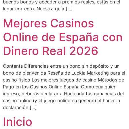
buenos bonos y acceder a premios reales, estás en el
lugar correcto. Nuestra guía […]
Mejores Casinos
Online de España con
Dinero Real 2026
Contents Diferencias entre un bono sin depósito y un
bono de bienvenida Reseña de Luckia Marketing para el
casino físico Los mejores juegos de casino Métodos de
Pago en los Casinos Online España Como cualquier
ingreso, deberás declarar a Hacienda tus ganancias del
casino online (y el juego online en general) al hacer la
declaración […]
Inicio