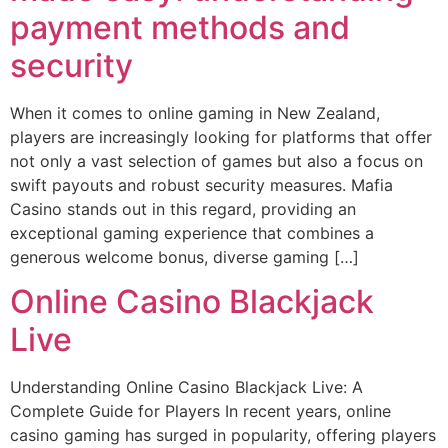
payment methods and
security
When it comes to online gaming in New Zealand,
players are increasingly looking for platforms that offer
not only a vast selection of games but also a focus on
swift payouts and robust security measures. Mafia
Casino stands out in this regard, providing an
exceptional gaming experience that combines a
generous welcome bonus, diverse gaming […]
Online Casino Blackjack
Live
Understanding Online Casino Blackjack Live: A
Complete Guide for Players In recent years, online
casino gaming has surged in popularity, offering players