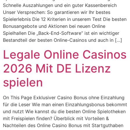
Schnelle Auszahlungen und ein guter Kassenbereich
Unser Versprechen: So garantieren wir Ihr bestes
Spielerlebnis Die 12 Kriterien in unserem Test Die besten
Bonusangebote und Aktionen bei neuen Online
Spielhallen Die „Back-End-Software“ ist ein wichtiger
Bestandteil der besten Online-Casinos und auch in […]
Legale Online Casinos
2026 Mit DE Lizenz
spielen
On This Page Exklusiver Casino Bonus ohne Einzahlung
für die Leser Wie man einen Einzahlungsbonus bekommt
und nutzt Wie kannst du die besten Online Spielotheken
mit Freispielen finden? Überblick mit Vorteilen &
Nachteilen des Online Casino Bonus mit Startguthaben