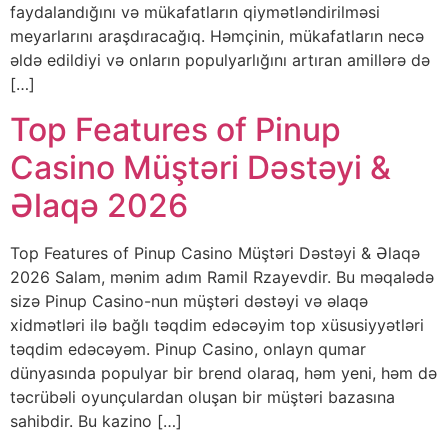
faydalandığını və mükafatların qiymətləndirilməsi
meyarlarını araşdıracağıq. Həmçinin, mükafatların necə
əldə edildiyi və onların populyarlığını artıran amillərə də
[…]
Top Features of Pinup
Casino Müştəri Dəstəyi &
Əlaqə 2026
Top Features of Pinup Casino Müştəri Dəstəyi & Əlaqə
2026 Salam, mənim adım Ramil Rzayevdir. Bu məqalədə
sizə Pinup Casino-nun müştəri dəstəyi və əlaqə
xidmətləri ilə bağlı təqdim edəcəyim top xüsusiyyətləri
təqdim edəcəyəm. Pinup Casino, onlayn qumar
dünyasında populyar bir brend olaraq, həm yeni, həm də
təcrübəli oyunçulardan oluşan bir müştəri bazasına
sahibdir. Bu kazino […]