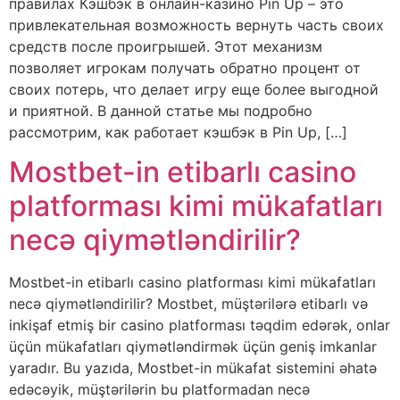
правилах Кэшбэк в онлайн-казино Pin Up – это
привлекательная возможность вернуть часть своих
средств после проигрышей. Этот механизм
позволяет игрокам получать обратно процент от
своих потерь, что делает игру еще более выгодной
и приятной. В данной статье мы подробно
рассмотрим, как работает кэшбэк в Pin Up, […]
Mostbet-in etibarlı casino
platforması kimi mükafatları
necə qiymətləndirilir?
Mostbet-in etibarlı casino platforması kimi mükafatları
necə qiymətləndirilir? Mostbet, müştərilərə etibarlı və
inkişaf etmiş bir casino platforması təqdim edərək, onlar
üçün mükafatları qiymətləndirmək üçün geniş imkanlar
yaradır. Bu yazıda, Mostbet-in mükafat sistemini əhatə
edəcəyik, müştərilərin bu platformadan necə