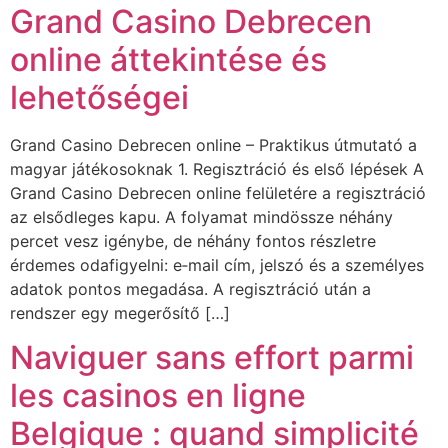
Grand Casino Debrecen
online áttekintése és
lehetőségei
Grand Casino Debrecen online – Praktikus útmutató a
magyar játékosoknak 1. Regisztráció és első lépések A
Grand Casino Debrecen online felületére a regisztráció
az elsődleges kapu. A folyamat mindössze néhány
percet vesz igénybe, de néhány fontos részletre
érdemes odafigyelni: e‑mail cím, jelszó és a személyes
adatok pontos megadása. A regisztráció után a
rendszer egy megerősítő […]
Naviguer sans effort parmi
les casinos en ligne
Belgique : quand simplicité