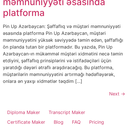
məmnuniyyəti əsasında
platforma
Pin Up Azərbaycan: Şəffaflıq və müştəri məmnuniyyəti
əsasında platforma Pin Up Azərbaycan, müştəri
məmnuniyyətini yüksək səviyyədə təmin edən, şəffaflığı
ön planda tutan bir platformadır. Bu yazıda, Pin Up
Azərbaycan-ın mükəmməl müştəri xidmətini necə təmin
etdiyini, şəffaflıq prinsiplərini və istifadəçiləri üçün
yaratdığı dəyəri ətraflı araşdıracağıq. Bu platforma,
müştərilərin məmnuniyyətini artırmağı hədəfləyərək,
onlara ən yaxşı xidmətlər təqdim […]
Next
→
Diploma Maker
Transcript Maker
Certificate Maker
Blog
FAQ
Pricing