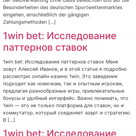
der Geldverwaltung ohne Oasis beleuchten und auf die
Besonderheiten des deutschen Sportwettenmarktes
eingehen, einschließlich der gängigen
Zahlungsmethoden […]
1win bet: Исследование
паттернов ставок
1win bet: Исследование паттернов ставок Меня
зовут Алексей Иванов, и в этой статье я подробно
рассмотрю онлайн-казино 1win. Это заведение
подходит как новичкам, так и опытным игрокам,
предлагая разнообразные игры, привлекательные
бонусы и удобный интерфейс. Важно понимать, что
1win — это не только платформа для ставок, но и
коммутатор, который соединяет азарт и стратегию.
В […]
1win bet: Исследование