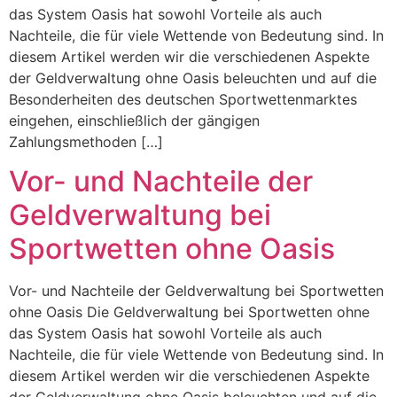
das System Oasis hat sowohl Vorteile als auch
Nachteile, die für viele Wettende von Bedeutung sind. In
diesem Artikel werden wir die verschiedenen Aspekte
der Geldverwaltung ohne Oasis beleuchten und auf die
Besonderheiten des deutschen Sportwettenmarktes
eingehen, einschließlich der gängigen
Zahlungsmethoden […]
Vor- und Nachteile der
Geldverwaltung bei
Sportwetten ohne Oasis
Vor- und Nachteile der Geldverwaltung bei Sportwetten
ohne Oasis Die Geldverwaltung bei Sportwetten ohne
das System Oasis hat sowohl Vorteile als auch
Nachteile, die für viele Wettende von Bedeutung sind. In
diesem Artikel werden wir die verschiedenen Aspekte