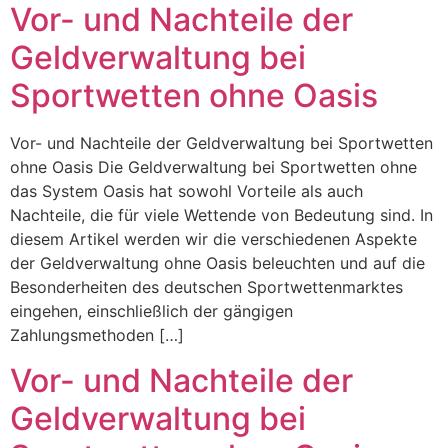
Vor- und Nachteile der
Geldverwaltung bei
Sportwetten ohne Oasis
Vor- und Nachteile der Geldverwaltung bei Sportwetten
ohne Oasis Die Geldverwaltung bei Sportwetten ohne
das System Oasis hat sowohl Vorteile als auch
Nachteile, die für viele Wettende von Bedeutung sind. In
diesem Artikel werden wir die verschiedenen Aspekte
der Geldverwaltung ohne Oasis beleuchten und auf die
Besonderheiten des deutschen Sportwettenmarktes
eingehen, einschließlich der gängigen
Zahlungsmethoden […]
Vor- und Nachteile der
Geldverwaltung bei