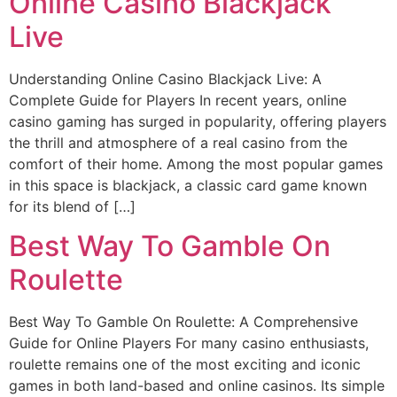
Online Casino Blackjack
Live
Understanding Online Casino Blackjack Live: A
Complete Guide for Players In recent years, online
casino gaming has surged in popularity, offering players
the thrill and atmosphere of a real casino from the
comfort of their home. Among the most popular games
in this space is blackjack, a classic card game known
for its blend of […]
Best Way To Gamble On
Roulette
Best Way To Gamble On Roulette: A Comprehensive
Guide for Online Players For many casino enthusiasts,
roulette remains one of the most exciting and iconic
games in both land-based and online casinos. Its simple