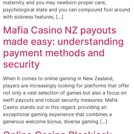
maternity and you may newborn proper care,
psychological state and you can compound fool around
with sickness features, […]
Mafia Casino NZ payouts
made easy: understanding
payment methods and
security
When it comes to online gaming in New Zealand,
players are increasingly looking for platforms that offer
not only a vast selection of games but also a focus on
swift payouts and robust security measures. Mafia
Casino stands out in this regard, providing an
exceptional gaming experience that combines a
generous welcome bonus, diverse gaming […]